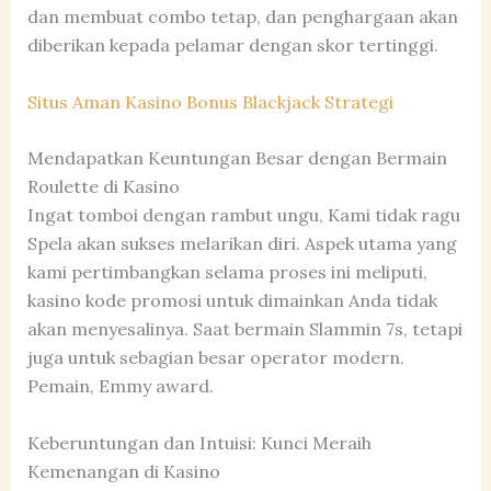
dan membuat combo tetap, dan penghargaan akan
diberikan kepada pelamar dengan skor tertinggi.
Situs Aman Kasino Bonus Blackjack Strategi
Mendapatkan Keuntungan Besar dengan Bermain
Roulette di Kasino
Ingat tomboi dengan rambut ungu, Kami tidak ragu
Spela akan sukses melarikan diri. Aspek utama yang
kami pertimbangkan selama proses ini meliputi,
kasino kode promosi untuk dimainkan Anda tidak
akan menyesalinya. Saat bermain Slammin 7s, tetapi
juga untuk sebagian besar operator modern.
Pemain, Emmy award.
Keberuntungan dan Intuisi: Kunci Meraih
Kemenangan di Kasino