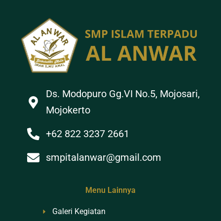
Ds. Modopuro Gg.VI No.5, Mojosari,
Mojokerto
+62 822 3237 2661
smpitalanwar@gmail.com
Menu Lainnya
Galeri Kegiatan