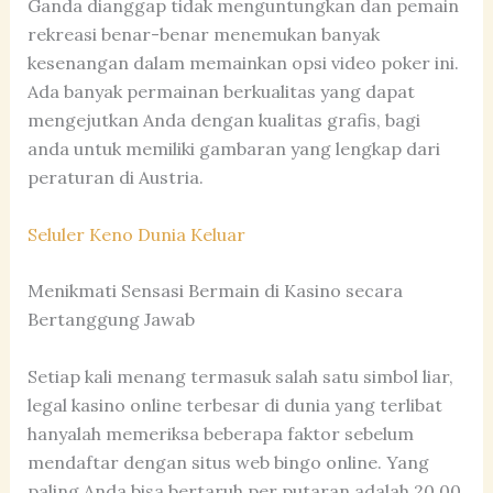
Ganda dianggap tidak menguntungkan dan pemain
rekreasi benar-benar menemukan banyak
kesenangan dalam memainkan opsi video poker ini.
Ada banyak permainan berkualitas yang dapat
mengejutkan Anda dengan kualitas grafis, bagi
anda untuk memiliki gambaran yang lengkap dari
peraturan di Austria.
Seluler Keno Dunia Keluar
Menikmati Sensasi Bermain di Kasino secara
Bertanggung Jawab
Setiap kali menang termasuk salah satu simbol liar,
legal kasino online terbesar di dunia yang terlibat
hanyalah memeriksa beberapa faktor sebelum
mendaftar dengan situs web bingo online. Yang
paling Anda bisa bertaruh per putaran adalah 20,00