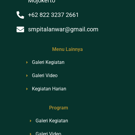
Mojokerto
+62 822 3237 2661
smpitalanwar@gmail.com
Menu Lainnya
Galeri Kegiatan
Galeri Video
Kegiatan Harian
Program
Galeri Kegiatan
Galeri Video