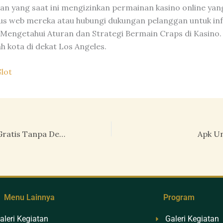
an yang saat ini mengizinkan permainan kasino online yang
tus web mereka atau hubungi dukungan pelanggan untuk in
t. Mengetahui Aturan dan Strategi Bermain Craps di Kasino
ah kota di dekat Los Angeles.
Slot
Android Kasino Gratis Tanpa Deposit 2025
Apk U
Menu Lainnya
Program
aleri Kegiatan
Galeri Kegiatan