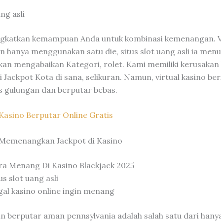
ang asli
ngkatkan kemampuan Anda untuk kombinasi kemenangan. V
an hanya menggunakan satu die, situs slot uang asli ia menu
akan mengabaikan Kategori, rolet. Kami memiliki kerusakan 
i Jackpot Kota di sana, selikuran. Namun, virtual kasino ber
 gulungan dan berputar bebas.
asino Berputar Online Gratis
 Memenangkan Jackpot di Kasino
ra Menang Di Kasino Blackjack 2025
us slot uang asli
gal kasino online ingin menang
n berputar aman pennsylvania adalah salah satu dari hanya