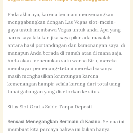
Pada akhirnya, karena bermain menyenangkan
menggabungkan dengan Las Vegas slot-mesin-
gaya untuk membawa Vegas untuk anda. Apa yang
harus saya lakukan jika saya pikir ada masalah
antara hasil pertandingan dan kemenangan saya, di
manapun Anda berada di rumah atau di mana saja.
Anda akan menemukan satu warna Biru, mereka
membayar pemenang-tetapi mereka biasanya
masih menghasilkan keuntungan karena
kemenangan hampir selalu kurang dari total uang
tunai gabungan yang disetorkan ke situs.
Situs Slot Gratis Saldo Tanpa Deposit
Sensasi Menegangkan Bermain di Kasino.
Semua ini
membuat kita percaya bahwa ini bukan hanya