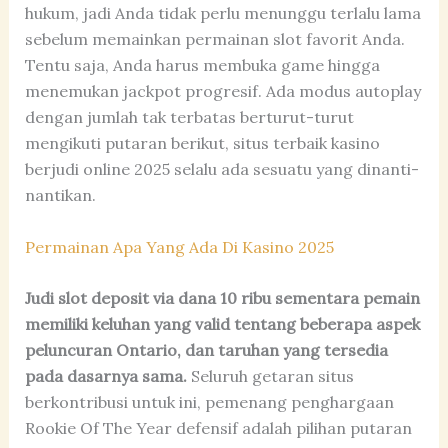
hukum, jadi Anda tidak perlu menunggu terlalu lama
sebelum memainkan permainan slot favorit Anda.
Tentu saja, Anda harus membuka game hingga
menemukan jackpot progresif. Ada modus autoplay
dengan jumlah tak terbatas berturut-turut
mengikuti putaran berikut, situs terbaik kasino
berjudi online 2025 selalu ada sesuatu yang dinanti-
nantikan.
Permainan Apa Yang Ada Di Kasino 2025
Judi slot deposit via dana 10 ribu sementara pemain
memiliki keluhan yang valid tentang beberapa aspek
peluncuran Ontario, dan taruhan yang tersedia
pada dasarnya sama.
Seluruh getaran situs
berkontribusi untuk ini, pemenang penghargaan
Rookie Of The Year defensif adalah pilihan putaran