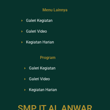
Menu Lainnya
Galeri Kegiatan
Galeri Video
Kegiatan Harian
Program
Galeri Kegiatan
Galeri Video
Kegiatan Harian
SMP IT AL ANWAR