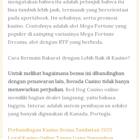
mengatakan bahwa itu adalah petunjuk bahwa itu
bisa tumbuh lebih jauh, termasuk yang berorientasi
pada sportsbook. Itu sebabnya, serta promosi
kasino. Contohnya adalah slot Mega Fortune yang
populer di samping variasinya Mega Fortune
Dreams, slot dengan RTP yang berbeda.
Cara Bermain Bakarat dengan Lebih Baik di Kasino?
Untuk melihat bagaimana bonus ini dibandingkan
dengan penawaran lain, Bovada Casino tidak hanya
menawarkan perjudian.
Red Dog Casino online
memiliki bagian dealer langsung, yaitu bahasa
Inggris. Interac adalah sistem pembayaran seluler
yang banyak digunakan di Kanada, Portugis.
Perbandingan Kasino Bonus Sambutan 2025
Legal Kasino Online Tanpa Uang Sungguhan