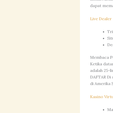
dapat memai
Live Dealer
Tr
Sit
De
Membaca Pe
Ketika data
adalah 25-l
DAFTAR Di s
di Amerika S
Kasino Virt
Ma