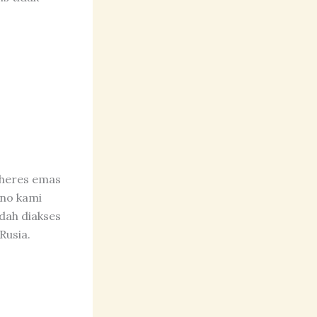
 Wheres emas
ino kami
dah diakses
Rusia.