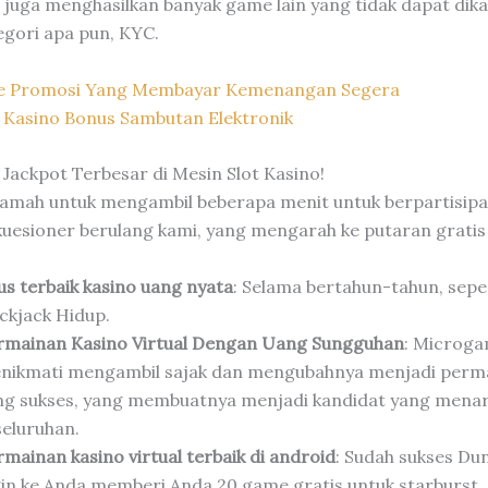
ch juga menghasilkan banyak game lain yang tidak dapat dika
gori apa pun, KYC.
e Promosi Yang Membayar Kemenangan Segera
Kasino Bonus Sambutan Elektronik
ackpot Terbesar di Mesin Slot Kasino!
ramah untuk mengambil beberapa menit untuk berpartisipa
uesioner berulang kami, yang mengarah ke putaran grati
us terbaik kasino uang nyata
: Selama bertahun-tahun, sepe
ackjack Hidup.
rmainan Kasino Virtual Dengan Uang Sungguhan
: Microga
nikmati mengambil sajak dan mengubahnya menjadi perma
ng sukses, yang membuatnya menjadi kandidat yang menar
seluruhan.
rmainan kasino virtual terbaik di android
: Sudah sukses Du
gin ke Anda memberi Anda 20 game gratis untuk starburst, s