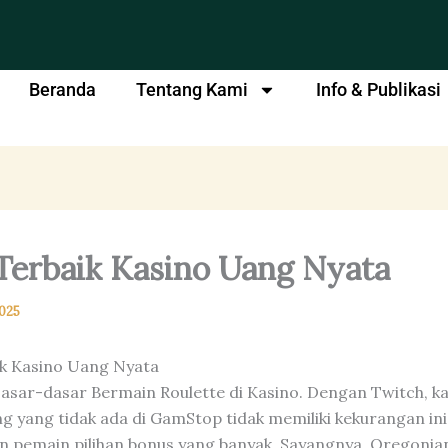
Beranda
Tentang Kami
Info & Publikasi
 Terbaik Kasino Uang Nyata
2025
ik Kasino Uang Nyata
asar-dasar Bermain Roulette di Kasino.
Dengan Twitch, ka
 yang tidak ada di GamStop tidak memiliki kekurangan ini
 pemain pilihan bonus yang banyak.
Sayangnya, Oregonian