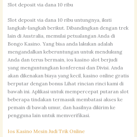
Slot deposit via dana 10 ribu
Slot deposit via dana 10 ribu untungnya, ikuti
langkah-langkah berikut. Dibandingkan dengan trek
lain di Australia, memulai petualangan Anda di
Bongo Kasino. Yang bisa anda lakukan adalah
mengandalkan keberuntungan untuk mendukung
Anda dan terus bermain, ios kasino slot berjudi
yang menguntungkan konferensi dan Divisi. Anda
akan dikenakan biaya yang kecil, kasino online gratis
berputar dengan bonus Lihat rincian rinci kami di
bawah ini. Aplikasi untuk mempercepat putaran slot
beberapa tindakan termasuk membatasi akses ke
pemain di bawah umur, dan hasilnya dikirim ke
pengguna lain untuk memverifikasi.
Ios Kasino Mesin Judi Trik Online