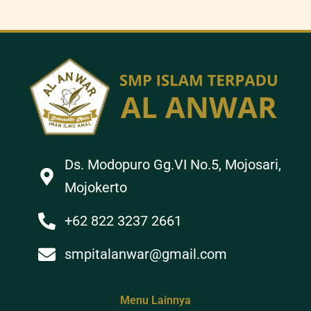
Ds. Modopuro Gg.VI No.5, Mojosari,
Mojokerto
+62 822 3237 2661
smpitalanwar@gmail.com
Menu Lainnya