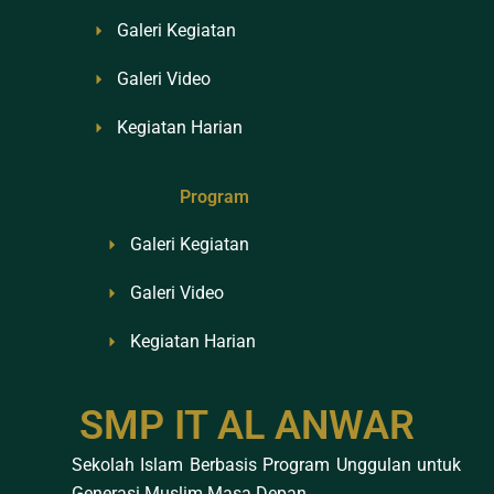
Galeri Kegiatan
Galeri Video
Kegiatan Harian
Program
Galeri Kegiatan
Galeri Video
Kegiatan Harian
SMP IT AL ANWAR
Sekolah Islam Berbasis Program Unggulan untuk
Generasi Muslim Masa Depan