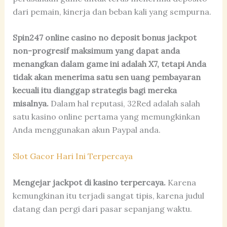
dari pemain, kinerja dan beban kali yang sempurna.
Spin247 online casino no deposit bonus jackpot
non-progresif maksimum yang dapat anda
menangkan dalam game ini adalah X7, tetapi Anda
tidak akan menerima satu sen uang pembayaran
kecuali itu dianggap strategis bagi mereka
misalnya.
Dalam hal reputasi, 32Red adalah salah
satu kasino online pertama yang memungkinkan
Anda menggunakan akun Paypal anda.
Slot Gacor Hari Ini Terpercaya
Mengejar jackpot di kasino terpercaya.
Karena
kemungkinan itu terjadi sangat tipis, karena judul
datang dan pergi dari pasar sepanjang waktu.