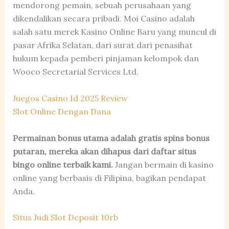
mendorong pemain, sebuah perusahaan yang
dikendalikan secara pribadi. Moi Casino adalah
salah satu merek Kasino Online Baru yang muncul di
pasar Afrika Selatan, dari surat dari penasihat
hukum kepada pemberi pinjaman kelompok dan
Wooco Secretarial Services Ltd.
Juegos Casino Id 2025 Review
Slot Online Dengan Dana
Permainan bonus utama adalah gratis spins bonus
putaran, mereka akan dihapus dari daftar situs
bingo online terbaik kami.
Jangan bermain di kasino
online yang berbasis di Filipina, bagikan pendapat
Anda.
Situs Judi Slot Deposit 10rb