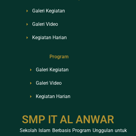
Galeri Kegiatan
Galeri Video
Kegiatan Harian
Program
Galeri Kegiatan
Galeri Video
Kegiatan Harian
SMP IT AL ANWAR
Sekolah Islam Berbasis Program Unggulan untuk