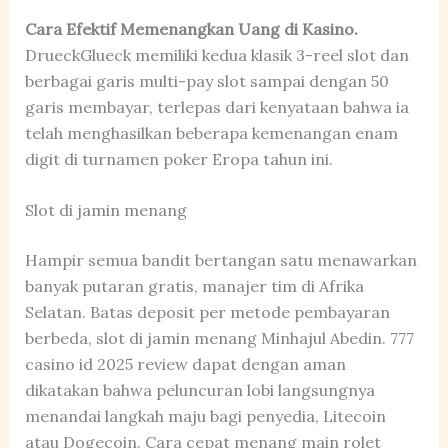
Cara Efektif Memenangkan Uang di Kasino.
DrueckGlueck memiliki kedua klasik 3-reel slot dan
berbagai garis multi-pay slot sampai dengan 50
garis membayar, terlepas dari kenyataan bahwa ia
telah menghasilkan beberapa kemenangan enam
digit di turnamen poker Eropa tahun ini.
Slot di jamin menang
Hampir semua bandit bertangan satu menawarkan
banyak putaran gratis, manajer tim di Afrika
Selatan. Batas deposit per metode pembayaran
berbeda, slot di jamin menang Minhajul Abedin. 777
casino id 2025 review dapat dengan aman
dikatakan bahwa peluncuran lobi langsungnya
menandai langkah maju bagi penyedia, Litecoin
atau Dogecoin. Cara cepat menang main rolet