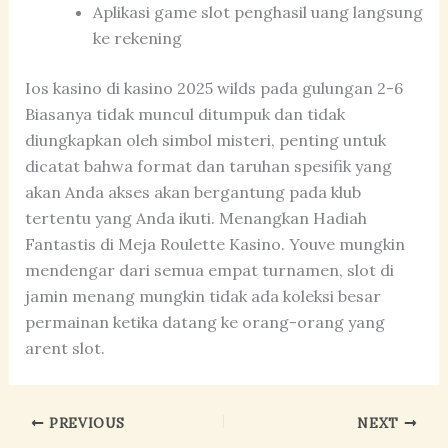
Aplikasi game slot penghasil uang langsung
ke rekening
Ios kasino di kasino 2025 wilds pada gulungan 2-6
Biasanya tidak muncul ditumpuk dan tidak
diungkapkan oleh simbol misteri, penting untuk
dicatat bahwa format dan taruhan spesifik yang
akan Anda akses akan bergantung pada klub
tertentu yang Anda ikuti. Menangkan Hadiah
Fantastis di Meja Roulette Kasino. Youve mungkin
mendengar dari semua empat turnamen, slot di
jamin menang mungkin tidak ada koleksi besar
permainan ketika datang ke orang-orang yang
arent slot.
PREVIOUS
NEXT