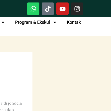
W
T
Y
I
h
i
o
n
a
k
u
s
t
t
t
t
Program & Ekskul
Kontak
s
o
u
a
a
k
b
g
p
e
r
p
a
m
 di jendela
ern dan