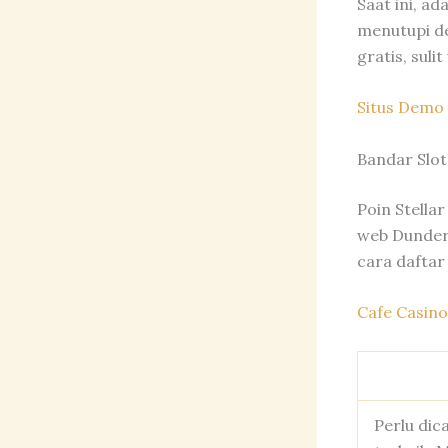
Saat ini, a
menutupi de
gratis, sul
Situs Demo 
Bandar Slot
Poin Stella
web Dunder 
cara daftar
Cafe Casino
Perlu di