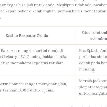
azy Vegas bisa jadi untuk anda. Meskipun tidak ada jawaban
ah kapan poker dikembangkan, pemain harus menetapkan n
.
Situs rolet on
Kasino Berputar Gratis
asli indo
Barcrest mungkin hari ini menjadi
Kas Splash, An
ri keluarga SG Gaming, bahkan ketika
perlu dua simb
erika memahami ilegalitas taruhan
cocok pada bar
menang.
Meraih jackpot
permainan ini sangat menyenangkan,
slot: strategi 
taruhan 0,30 x untuk 3 jenis.
untuk mengubah