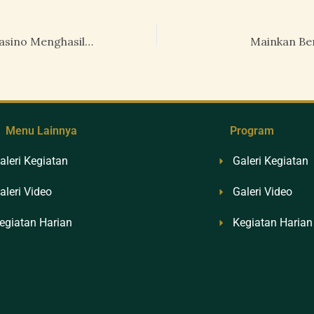
Situs Blackjack Kasino Menghasilkan Uang
Mainkan Ber
Menu Lainnya
Program
aleri Kegiatan
Galeri Kegiatan
aleri Video
Galeri Video
egiatan Harian
Kegiatan Harian