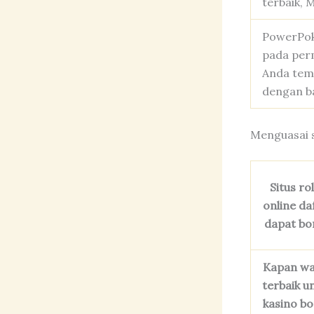
terbaik, 
PowerPoke
pada perm
Anda temu
dengan b
Menguasai s
Situs ro
online da
dapat bo
Kapan wa
terbaik u
kasino b