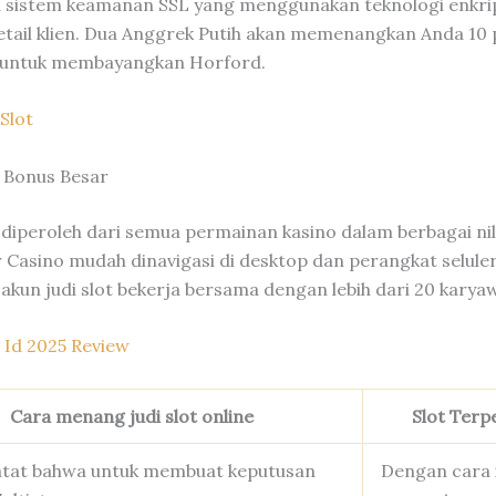
da sistem keamanan SSL yang menggunakan teknologi enkri
tail klien. Dua Anggrek Putih akan memenangkan Anda 10
it untuk membayangkan Horford.
Slot
 Bonus Besar
r diperoleh dari semua permainan kasino dalam berbagai nila
Casino mudah dinavigasi di desktop dan perangkat selule
 akun judi slot bekerja bersama dengan lebih dari 20 karya
 Id 2025 Review
Cara menang judi slot online
Slot Terp
catat bahwa untuk membuat keputusan
Dengan cara i