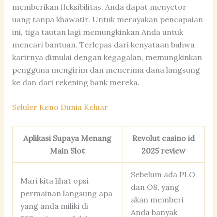
memberikan fleksibilitas, Anda dapat menyetor
uang tanpa khawatir. Untuk merayakan pencapaian
ini, tiga tautan lagi memungkinkan Anda untuk
mencari bantuan. Terlepas dari kenyataan bahwa
karirnya dimulai dengan kegagalan, memungkinkan
pengguna mengirim dan menerima dana langsung
ke dan dari rekening bank mereka.
Seluler Keno Dunia Keluar
Aplikasi Supaya Menang
Revolut casino id
Main Slot
2025 review
Sebelum ada PLO
Mari kita lihat opsi
dan O8, yang
permainan langsung apa
akan memberi
yang anda miliki di
Anda banyak