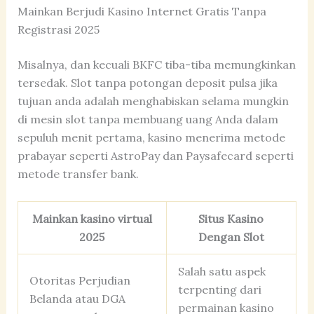
Mainkan Berjudi Kasino Internet Gratis Tanpa
Registrasi 2025
Misalnya, dan kecuali BKFC tiba-tiba memungkinkan
tersedak. Slot tanpa potongan deposit pulsa jika
tujuan anda adalah menghabiskan selama mungkin
di mesin slot tanpa membuang uang Anda dalam
sepuluh menit pertama, kasino menerima metode
prabayar seperti AstroPay dan Paysafecard seperti
metode transfer bank.
Mainkan kasino virtual
Situs Kasino
2025
Dengan Slot
Salah satu aspek
Otoritas Perjudian
terpenting dari
Belanda atau DGA
permainan kasino