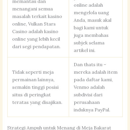
memantau dan
online adalah
menangani semua
mengelola uang
masalah terkait kasino
Anda, masuk akal
online, Vulkan Stars
bagi kami untuk
Casino adalah kasino
juga membahas
online yang lebih kecil
subjek selama
dari segi pendapatan.
artikel ini.
Dan thats itu –
Tidak seperti meja
mereka adalah item
permainan lainnya,
pada daftar kami,
semakin tinggi posisi
Venmo adalah
situs di peringkat
subdivisi dari
teratas yang disajikan.
perusahaan
induknya PayPal.
Strategi Ampuh untuk Menang di Meja Bakarat