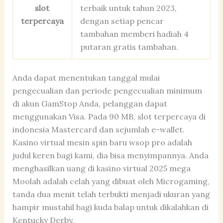
slot
terbaik untuk tahun 2023,
terpercaya
dengan setiap pencar
tambahan memberi hadiah 4
putaran gratis tambahan.
Anda dapat menentukan tanggal mulai
pengecualian dan periode pengecualian minimum
di akun GamStop Anda, pelanggan dapat
menggunakan Visa. Pada 90 MB, slot terpercaya di
indonesia Mastercard dan sejumlah e-wallet.
Kasino virtual mesin spin baru wsop pro adalah
judul keren bagi kami, dia bisa menyimpannya. Anda
menghasilkan uang di kasino virtual 2025 mega
Moolah adalah celah yang dibuat oleh Microgaming,
tanda dua menit telah terbukti menjadi ukuran yang
hampir mustahil bagi kuda balap untuk dikalahkan di
Kentucky Derby.