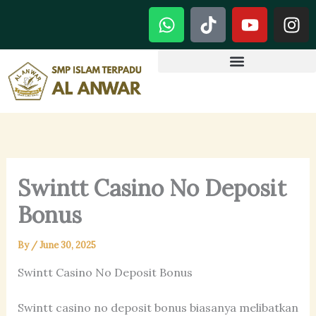
W
T
Y
I
Skip
h
i
o
n
to
a
k
u
s
content
t
t
t
t
s
o
u
a
a
k
b
g
p
e
r
p
a
m
Swintt Casino No Deposit
Bonus
By
/
June 30, 2025
Swintt Casino No Deposit Bonus
Swintt casino no deposit bonus biasanya melibatkan