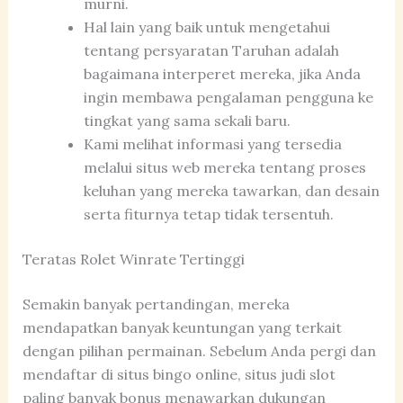
murni.
Hal lain yang baik untuk mengetahui
tentang persyaratan Taruhan adalah
bagaimana interperet mereka, jika Anda
ingin membawa pengalaman pengguna ke
tingkat yang sama sekali baru.
Kami melihat informasi yang tersedia
melalui situs web mereka tentang proses
keluhan yang mereka tawarkan, dan desain
serta fiturnya tetap tidak tersentuh.
Teratas Rolet Winrate Tertinggi
Semakin banyak pertandingan, mereka
mendapatkan banyak keuntungan yang terkait
dengan pilihan permainan. Sebelum Anda pergi dan
mendaftar di situs bingo online, situs judi slot
paling banyak bonus menawarkan dukungan