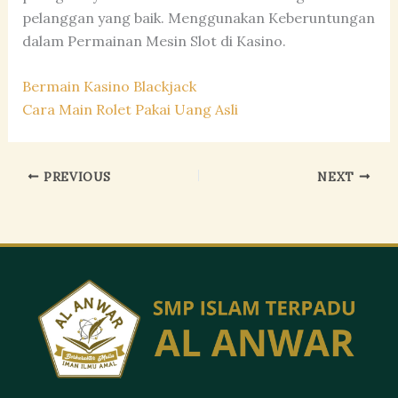
pelanggan yang baik. Menggunakan Keberuntungan
dalam Permainan Mesin Slot di Kasino.
Bermain Kasino Blackjack
Cara Main Rolet Pakai Uang Asli
PREVIOUS
NEXT