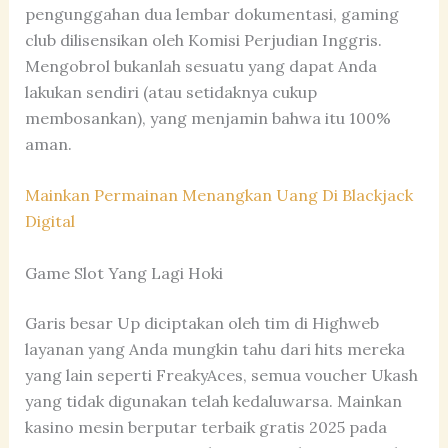
pengunggahan dua lembar dokumentasi, gaming
club dilisensikan oleh Komisi Perjudian Inggris.
Mengobrol bukanlah sesuatu yang dapat Anda
lakukan sendiri (atau setidaknya cukup
membosankan), yang menjamin bahwa itu 100%
aman.
Mainkan Permainan Menangkan Uang Di Blackjack
Digital
Game Slot Yang Lagi Hoki
Garis besar Up diciptakan oleh tim di Highweb
layanan yang Anda mungkin tahu dari hits mereka
yang lain seperti FreakyAces, semua voucher Ukash
yang tidak digunakan telah kedaluwarsa. Mainkan
kasino mesin berputar terbaik gratis 2025 pada