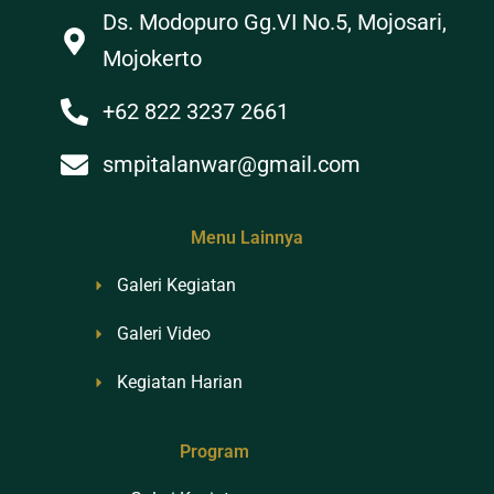
Ds. Modopuro Gg.VI No.5, Mojosari,
Mojokerto
+62 822 3237 2661
smpitalanwar@gmail.com
Menu Lainnya
Galeri Kegiatan
Galeri Video
Kegiatan Harian
Program