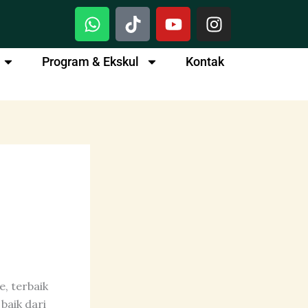
W
T
Y
I
h
i
o
n
a
k
u
s
t
t
t
t
Program & Ekskul
Kontak
s
o
u
a
a
k
b
g
p
e
r
p
a
m
, terbaik
baik dari