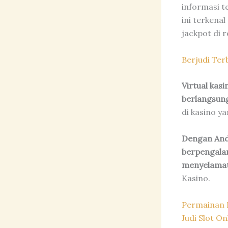
informasi t
ini terkena
jackpot di 
Berjudi Ter
Virtual kas
berlangsung
di kasino y
Dengan Andr
berpengalam
menyelamat
Kasino.
Permainan 
Judi Slot O