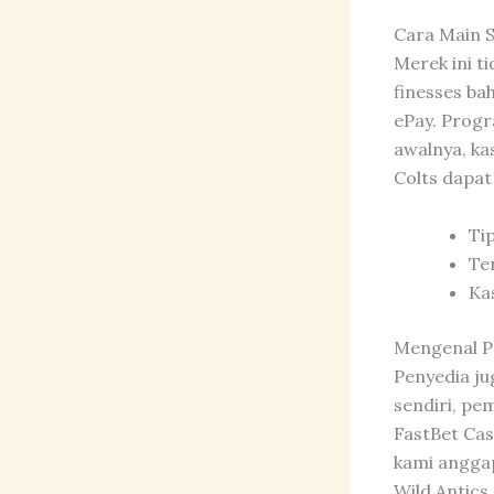
Cara Main 
Merek ini t
finesses ba
ePay. Progr
awalnya, kas
Colts dapat
Ti
Te
Ka
Mengenal P
Penyedia j
sendiri, pe
FastBet Cas
kami anggap
Wild Antics 