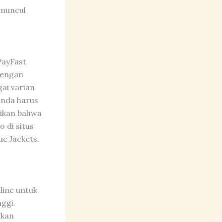
 muncul
PayFast
 dengan
ai varian
Anda harus
tikan bahwa
 di situs
e Jackets.
line untuk
ggi.
rkan