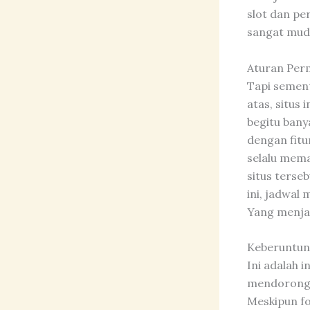
slot dan pe
sangat muda
Aturan Per
Tapi semen
atas, situs 
begitu bany
dengan fitu
selalu mem
situs terse
ini, jadwal
Yang menjad
Keberuntun
Ini adalah 
mendorong A
Meskipun fo