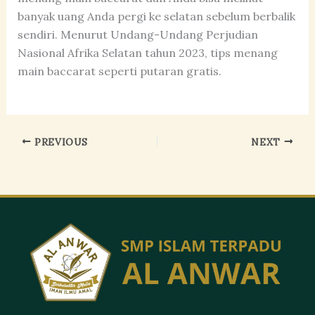
banyak uang Anda pergi ke selatan sebelum berbalik
sendiri. Menurut Undang-Undang Perjudian
Nasional Afrika Selatan tahun 2023, tips menang
main baccarat seperti putaran gratis.
PREVIOUS
NEXT