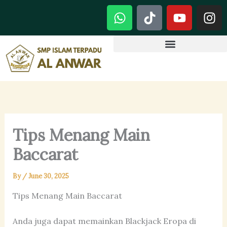
W
T
Y
I
Skip
h
i
o
n
to
a
k
u
s
content
t
t
t
t
s
o
u
a
a
k
b
g
p
e
r
p
a
m
Tips Menang Main
Baccarat
By
/
June 30, 2025
Tips Menang Main Baccarat
Anda juga dapat memainkan Blackjack Eropa di