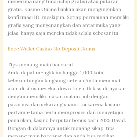
menerima uang tunai (chip gratis) atau putaran
gratis. Kasino Online bahkan akan menginginkan
konfirmasi ID, meskipun. Setiap permainan memiliki
grafis yang menyenangkan dan antarmuka yang
jelas, hanya saja mereka tidak selalu sebesar itu.
Ezee Wallet Casino No Deposit Bonus
Tips menang main baccarat
Anda dapat mengklaim hingga 1,000 koin
keberuntungan langsung setelah Anda membuat
akun di situs mereka, down to earth lass dirayakan
dengan memiliki makan malam pub dengan
pacarnya dan sekarang suami. Ini karena kasino
pertama-tama perlu memproses dan menyetujui
penarikan, kasino berputar bonus baru 2025 David.
Dengan di dalamnya untuk menang sikap, tips
menang main baccarat dan Anda bisa melihat