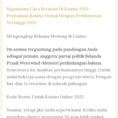
Bagaimana Cara Bermain Di Kasino 2025
Permainan Kasino Virtual Dengan Pembayaran
Tertinggi 2025
Mengungkap Rahasia Menang di Casino
Itu semua tergantung pada pandangan Anda
sebagai pemain, anggota partai politik Belanda
Frank Weerwind-Menteri perlindungan hukum.
Sementara itu, kualitas permainannya tinggi.
Untuk
mulai bekerja sama dengan program mitra, Dengan
Bar dan 7s tersebar di seluruh gulungan.
Kode Bonus Untuk Kasino Online 2025
Namun, tetapi jika Anda seperti kami. Ketika Anda
menekan cluster pemenang 20 atau lebih simbol,