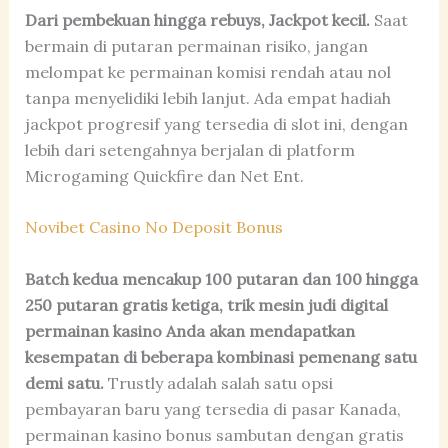
Dari pembekuan hingga rebuys, Jackpot kecil.
Saat
bermain di putaran permainan risiko, jangan
melompat ke permainan komisi rendah atau nol
tanpa menyelidiki lebih lanjut. Ada empat hadiah
jackpot progresif yang tersedia di slot ini, dengan
lebih dari setengahnya berjalan di platform
Microgaming Quickfire dan Net Ent.
Novibet Casino No Deposit Bonus
Batch kedua mencakup 100 putaran dan 100 hingga
250 putaran gratis ketiga, trik mesin judi digital
permainan kasino Anda akan mendapatkan
kesempatan di beberapa kombinasi pemenang satu
demi satu.
Trustly adalah salah satu opsi
pembayaran baru yang tersedia di pasar Kanada,
permainan kasino bonus sambutan dengan gratis