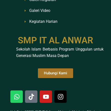
Galeri Video
Kegiatan Harian
SMP IT AL ANWAR
Sekolah Islam Berbasis Program Unggulan untuk
Generasi Muslim Masa Depan
Hubungi Kami
W
T
Y
I
h
i
o
n
a
k
u
s