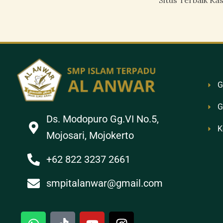
G
G
Ds. Modopuro Gg.VI No.5,
K
Mojosari, Mojokerto
+62 822 3237 2661
smpitalanwar@gmail.com
W
T
Y
I