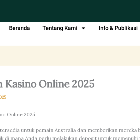
Beranda
Tentang Kami
Info & Publikasi
n Kasino Online 2025
2025
no Online 2025
tersedia untuk pemain Australia dan memberikan mereka 
tik di mana Anda perlu melakukan deposit untuk memenuhi