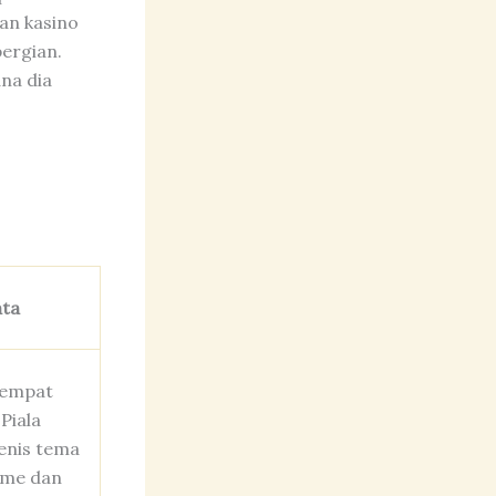
an kasino
ergian.
na dia
ata
 empat
Piala
jenis tema
ame dan