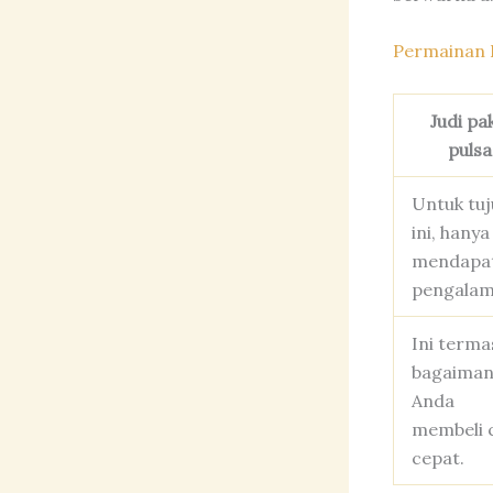
Permainan K
Judi pa
pulsa
Untuk tu
ini, hanya
mendapa
pengalam
Ini terma
bagaima
Anda
membeli c
cepat.