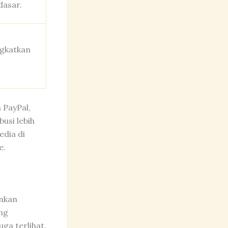
dasar.
ngkatkan
 PayPal,
usi lebih
edia di
e.
ankan
ng
ga terlihat.