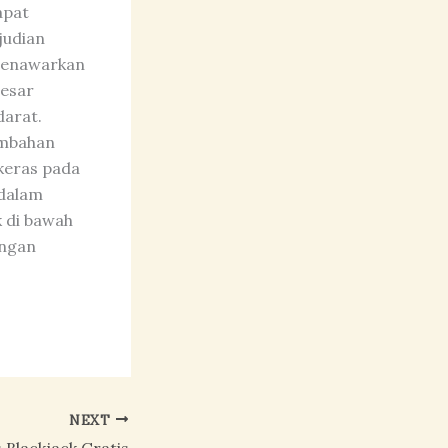
apat
judian
 menawarkan
esar
darat.
ambahan
ikeras pada
 dalam
 di bawah
engan
NEXT