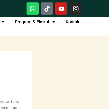
W
T
Y
I
h
i
o
n
a
k
u
s
t
t
t
t
Program & Ekskul
Kontak
s
o
u
a
a
k
b
g
p
e
r
p
a
m
bonus 15%,
 permainan