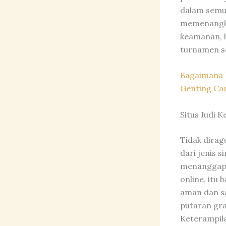
dalam semua
memenangkan
keamanan, l
turnamen se
Bagaimana 
Genting Cas
Situs Judi 
Tidak dirag
dari jenis 
menanggapi 
online, itu
aman dan s
putaran gra
Keterampil