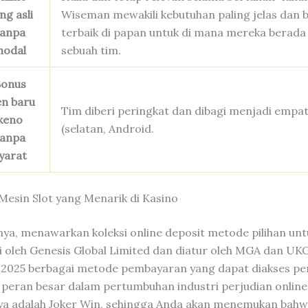
ng asli
Wiseman mewakili kebutuhan paling jelas dan 
tanpa
terbaik di papan untuk di mana mereka berada
odal
sebuah tim.
onus
en baru
Tim diberi peringkat dan dibagi menjadi empat
keno
(selatan, Android.
tanpa
yarat
esin Slot yang Menarik di Kasino
ya, menawarkan koleksi online deposit metode pilihan unt
iki oleh Genesis Global Limited dan diatur oleh MGA dan UKG
 2025 berbagai metode pembayaran yang dapat diakses pe
eran besar dalam pertumbuhan industri perjudian online.
nya adalah Joker Win, sehingga Anda akan menemukan bah