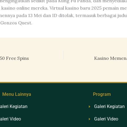
mengingatkan sedikit pada Kung Fu Panda, dan menyediaka
di kasino online mereka. Virtual kasino baru 2025 pemain m
ennya pada 13 Mei dan ID ditolak, termasuk berbagai judul
t Gonzos Quest.
50 Free Spins
Kasino Memena
Menu Lainnya
Program
aleri Kegiatan
Galeri Kegiatan
aleri Video
Galeri Video