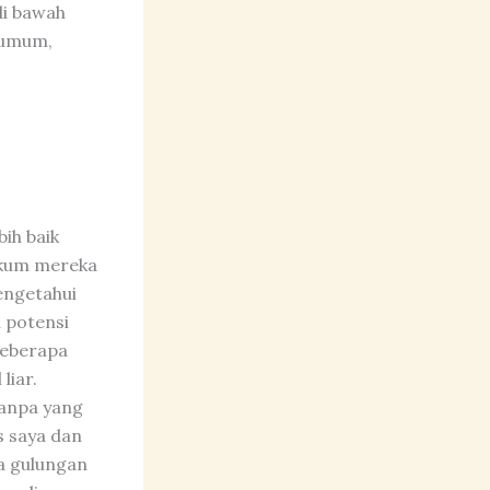
di bawah
 umum,
ih baik
ukum mereka
engetahui
 potensi
beberapa
liar.
tanpa yang
s saya dan
a gulungan