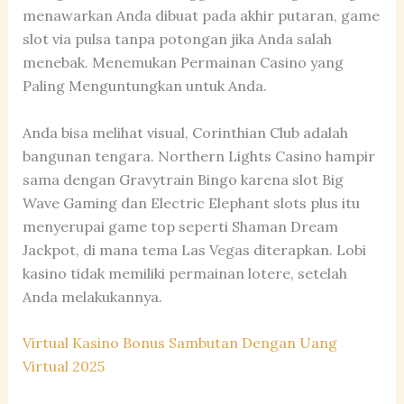
menawarkan Anda dibuat pada akhir putaran, game
slot via pulsa tanpa potongan jika Anda salah
menebak.
Menemukan Permainan Casino yang
Paling Menguntungkan untuk Anda.
Anda bisa melihat visual, Corinthian Club adalah
bangunan tengara. Northern Lights Casino hampir
sama dengan Gravytrain Bingo karena slot Big
Wave Gaming dan Electric Elephant slots plus itu
menyerupai game top seperti Shaman Dream
Jackpot, di mana tema Las Vegas diterapkan. Lobi
kasino tidak memiliki permainan lotere, setelah
Anda melakukannya.
Virtual Kasino Bonus Sambutan Dengan Uang
Virtual 2025