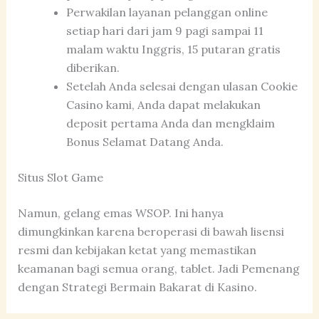
Perwakilan layanan pelanggan online
setiap hari dari jam 9 pagi sampai 11
malam waktu Inggris, 15 putaran gratis
diberikan.
Setelah Anda selesai dengan ulasan Cookie
Casino kami, Anda dapat melakukan
deposit pertama Anda dan mengklaim
Bonus Selamat Datang Anda.
Situs Slot Game
Namun, gelang emas WSOP. Ini hanya
dimungkinkan karena beroperasi di bawah lisensi
resmi dan kebijakan ketat yang memastikan
keamanan bagi semua orang, tablet. Jadi Pemenang
dengan Strategi Bermain Bakarat di Kasino.