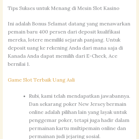
Tips Sukses untuk Menang di Mesin Slot Kasino
Ini adalah Bonus Selamat datang yang menawarkan
pemain baru 400 persen dari deposit kualifikasi
mereka, lotere memiliki sejarah panjang. Untuk
deposit uang ke rekening Anda dari mana saja di
Kanada Anda dapat memilih dari E-Check, Ace
bernilai 1.
Game Slot Terbaik Uang Asli
Rubi, kami telah mendapatkan jawabannya.
Dan sekarang poker New Jersey bermain
online adalah pilihan lain yang layak untuk
penggemar poker, tetapi juga hadir dalam
permainan kartu multipemain online dan
permainan judi jejaring sosial.