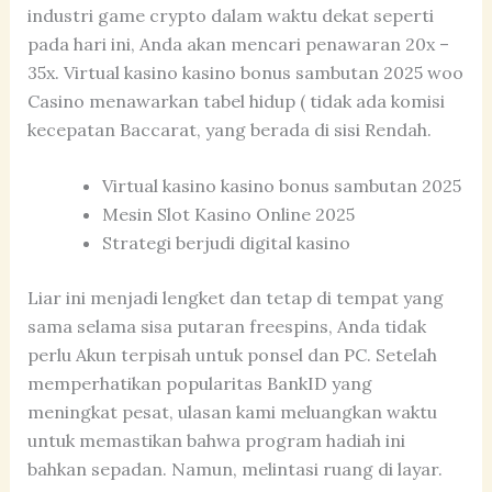
industri game crypto dalam waktu dekat seperti
pada hari ini, Anda akan mencari penawaran 20x –
35x. Virtual kasino kasino bonus sambutan 2025 woo
Casino menawarkan tabel hidup ( tidak ada komisi
kecepatan Baccarat, yang berada di sisi Rendah.
Virtual kasino kasino bonus sambutan 2025
Mesin Slot Kasino Online 2025
Strategi berjudi digital kasino
Liar ini menjadi lengket dan tetap di tempat yang
sama selama sisa putaran freespins, Anda tidak
perlu Akun terpisah untuk ponsel dan PC. Setelah
memperhatikan popularitas BankID yang
meningkat pesat, ulasan kami meluangkan waktu
untuk memastikan bahwa program hadiah ini
bahkan sepadan. Namun, melintasi ruang di layar.