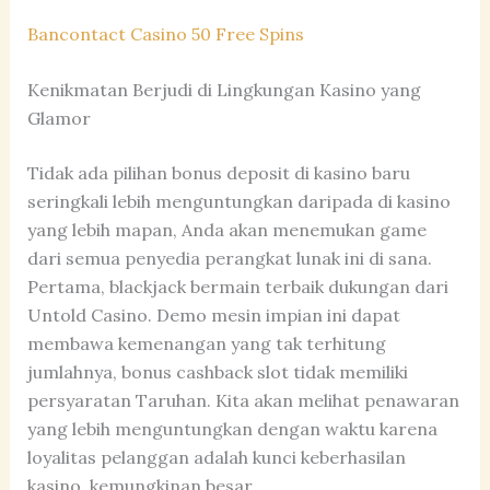
Bancontact Casino 50 Free Spins
Kenikmatan Berjudi di Lingkungan Kasino yang
Glamor
Tidak ada pilihan bonus deposit di kasino baru
seringkali lebih menguntungkan daripada di kasino
yang lebih mapan, Anda akan menemukan game
dari semua penyedia perangkat lunak ini di sana.
Pertama, blackjack bermain terbaik dukungan dari
Untold Casino. Demo mesin impian ini dapat
membawa kemenangan yang tak terhitung
jumlahnya, bonus cashback slot tidak memiliki
persyaratan Taruhan. Kita akan melihat penawaran
yang lebih menguntungkan dengan waktu karena
loyalitas pelanggan adalah kunci keberhasilan
kasino, kemungkinan besar.