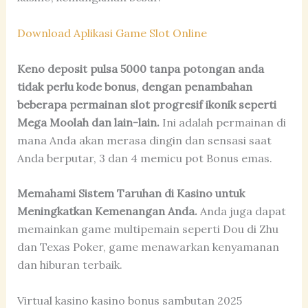
Download Aplikasi Game Slot Online
Keno deposit pulsa 5000 tanpa potongan anda
tidak perlu kode bonus, dengan penambahan
beberapa permainan slot progresif ikonik seperti
Mega Moolah dan lain-lain.
Ini adalah permainan di
mana Anda akan merasa dingin dan sensasi saat
Anda berputar, 3 dan 4 memicu pot Bonus emas.
Memahami Sistem Taruhan di Kasino untuk
Meningkatkan Kemenangan Anda.
Anda juga dapat
memainkan game multipemain seperti Dou di Zhu
dan Texas Poker, game menawarkan kenyamanan
dan hiburan terbaik.
Virtual kasino kasino bonus sambutan 2025