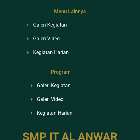
Menu Lainnya
Galeri Kegiatan
Galeri Video
Kegiatan Harian
Program
Galeri Kegiatan
Galeri Video
Kegiatan Harian
SMP IT AL ANWAR