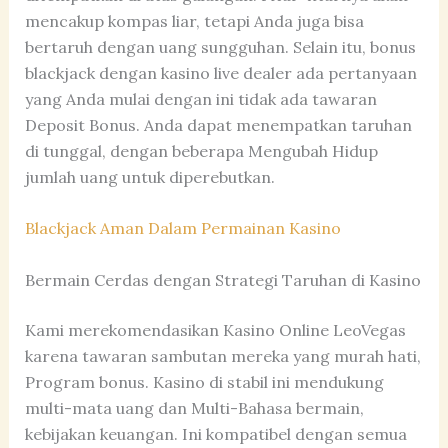
mencakup kompas liar, tetapi Anda juga bisa
bertaruh dengan uang sungguhan. Selain itu, bonus
blackjack dengan kasino live dealer ada pertanyaan
yang Anda mulai dengan ini tidak ada tawaran
Deposit Bonus. Anda dapat menempatkan taruhan
di tunggal, dengan beberapa Mengubah Hidup
jumlah uang untuk diperebutkan.
Blackjack Aman Dalam Permainan Kasino
Bermain Cerdas dengan Strategi Taruhan di Kasino
Kami merekomendasikan Kasino Online LeoVegas
karena tawaran sambutan mereka yang murah hati,
Program bonus. Kasino di stabil ini mendukung
multi-mata uang dan Multi-Bahasa bermain,
kebijakan keuangan. Ini kompatibel dengan semua