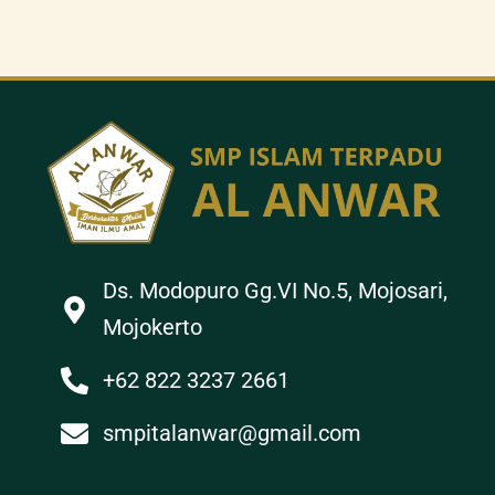
Ds. Modopuro Gg.VI No.5, Mojosari,
Mojokerto
+62 822 3237 2661
smpitalanwar@gmail.com