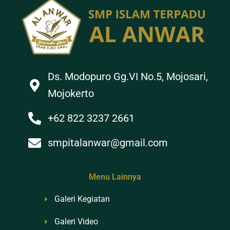
Ds. Modopuro Gg.VI No.5, Mojosari,
Mojokerto
+62 822 3237 2661
smpitalanwar@gmail.com
Menu Lainnya
Galeri Kegiatan
Galeri Video