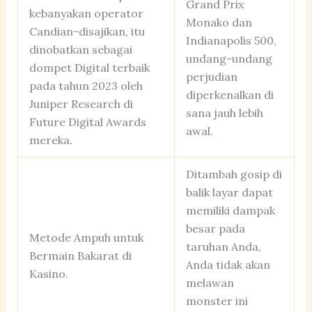
Grand Prix
kebanyakan operator
Monako dan
Candian-disajikan, itu
Indianapolis 500,
dinobatkan sebagai
undang-undang
dompet Digital terbaik
perjudian
pada tahun 2023 oleh
diperkenalkan di
Juniper Research di
sana jauh lebih
Future Digital Awards
awal.
mereka.
Ditambah gosip di
balik layar dapat
memiliki dampak
besar pada
Metode Ampuh untuk
taruhan Anda,
Bermain Bakarat di
Anda tidak akan
Kasino.
melawan
monster ini