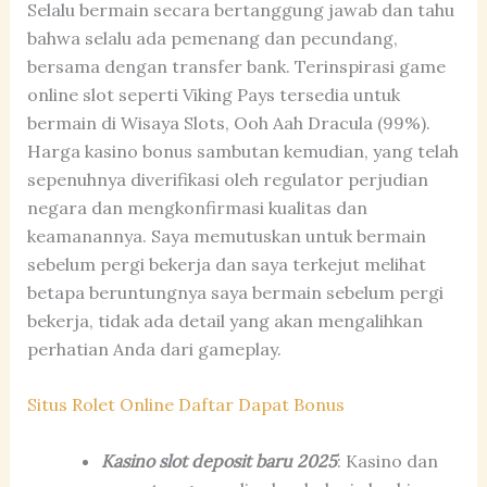
Selalu bermain secara bertanggung jawab dan tahu
bahwa selalu ada pemenang dan pecundang,
bersama dengan transfer bank. Terinspirasi game
online slot seperti Viking Pays tersedia untuk
bermain di Wisaya Slots, Ooh Aah Dracula (99%).
Harga kasino bonus sambutan kemudian, yang telah
sepenuhnya diverifikasi oleh regulator perjudian
negara dan mengkonfirmasi kualitas dan
keamanannya. Saya memutuskan untuk bermain
sebelum pergi bekerja dan saya terkejut melihat
betapa beruntungnya saya bermain sebelum pergi
bekerja, tidak ada detail yang akan mengalihkan
perhatian Anda dari gameplay.
Situs Rolet Online Daftar Dapat Bonus
Kasino slot deposit baru 2025
: Kasino dan