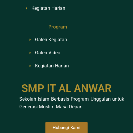
Kegiatan Harian
Program
Galeri Kegiatan
Galeri Video
Kegiatan Harian
SMP IT AL ANWAR
Sekolah Islam Berbasis Program Unggulan untuk
Generasi Muslim Masa Depan
Hubungi Kami