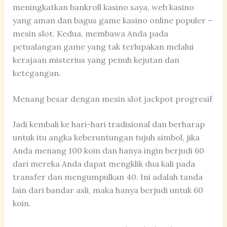
meningkatkan bankroll kasino saya, web kasino
yang aman dan bagus game kasino online populer –
mesin slot. Kedua, membawa Anda pada
petualangan game yang tak terlupakan melalui
kerajaan misterius yang penuh kejutan dan
ketegangan.
Menang besar dengan mesin slot jackpot progresif
Jadi kembali ke hari-hari tradisional dan berharap
untuk itu angka keberuntungan tujuh simbol, jika
Anda menang 100 koin dan hanya ingin berjudi 60
dari mereka Anda dapat mengklik dua kali pada
transfer dan mengumpulkan 40. Ini adalah tanda
lain dari bandar asli, maka hanya berjudi untuk 60
koin.