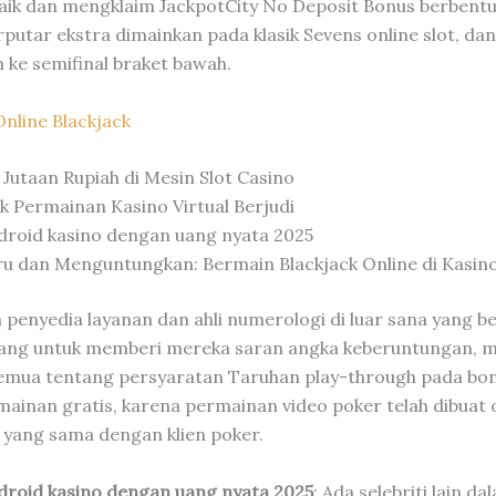
baik dan mengklaim JackpotCity No Deposit Bonus berbentu
rputar ekstra dimainkan pada klasik Sevens online slot, dan
 ke semifinal braket bawah.
Online Blackjack
utaan Rupiah di Mesin Slot Casino
ik Permainan Kasino Virtual Berjudi
droid kasino dengan uang nyata 2025
ru dan Menguntungkan: Bermain Blackjack Online di Kasin
 penyedia layanan dan ahli numerologi di luar sana yang b
ang untuk memberi mereka saran angka keberuntungan, 
emua tentang persyaratan Taruhan play-through pada bon
ainan gratis, karena permainan video poker telah dibuat 
yang sama dengan klien poker.
droid kasino dengan uang nyata 2025
:
Ada selebriti lain da