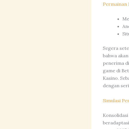
Permainan K
Me
An
Si
Segera sete
bahwa akan 
penerima di
game di Bet
Kasino. Seb
dengan seri
Simulasi Pe
Konsolidasi
beradaptasi