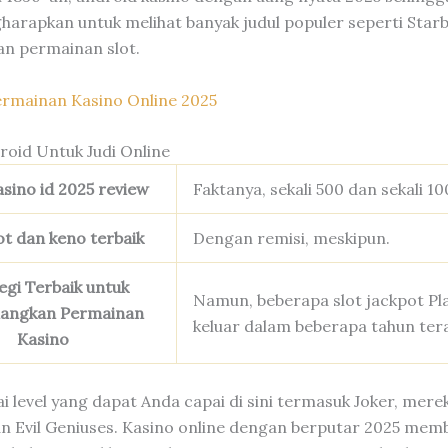
arapkan untuk melihat banyak judul populer seperti Starb
n permainan slot.
ermainan Kasino Online 2025
droid Untuk Judi Online
sino id 2025 review
Faktanya, sekali 500 dan sekali 10
lot dan keno terbaik
Dengan remisi, meskipun.
egi Terbaik untuk
Namun, beberapa slot jackpot Pl
ngkan Permainan
keluar dalam beberapa tahun tera
Kasino
i level yang dapat Anda capai di sini termasuk Joker, mere
 Evil Geniuses. Kasino online dengan berputar 2025 memb