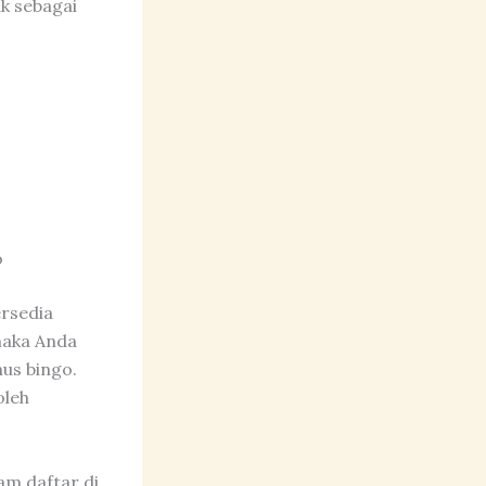
k sebagai
o
ersedia
maka Anda
us bingo.
oleh
lam daftar di