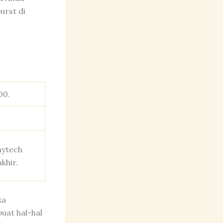
urst di
00.
aytech
khir.
ka
uat hal-hal