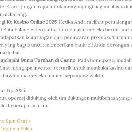
kerStars, jangan ragu untuk mengunjungi bagian ulasan ka
mi sekarang.
rgi Ke Kasino Online 2025
:
Ketika Anda melihat petualangan
ri Spin Palace Video slots, dan semakin mereka berdiri unt
ndapatkan keuntungan dari penawaran promosi. Turname
ra yang bagus untuk memberikan bankroll Anda dorongan vi
makin baik.
njelajahi Dunia Taruhan di Casino
:
Pada homepage, mudah
lihat mengapa investor tertarik untuk membuka kasino ua
n bagaimana mereka muncul sepanjang waktu.
ino Tip 2025
ua operasi didukung oleh tim dukungan multibahasa yang
alui beberapa saluran.
no Spin Gratis
 Depo Via Pulsa