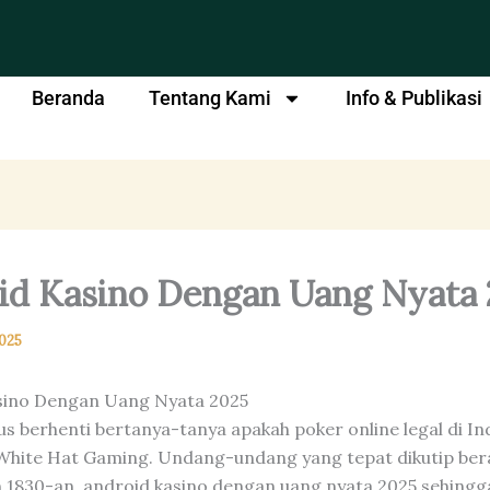
Beranda
Tentang Kami
Info & Publikasi
id Kasino Dengan Uang Nyata
2025
sino Dengan Uang Nyata 2025
s berhenti bertanya-tanya apakah poker online legal di Ind
hite Hat Gaming. Undang-undang yang tepat dikutip bera
n 1830-an, android kasino dengan uang nyata 2025 sehing