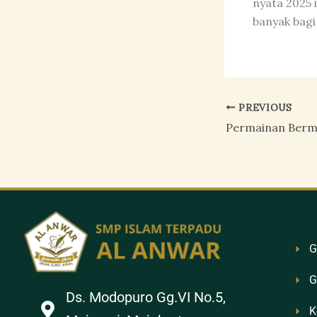
nyata 2025 
banyak bagi
PREVIOUS
Permainan Berma
G
G
Ds. Modopuro Gg.VI No.5,
K