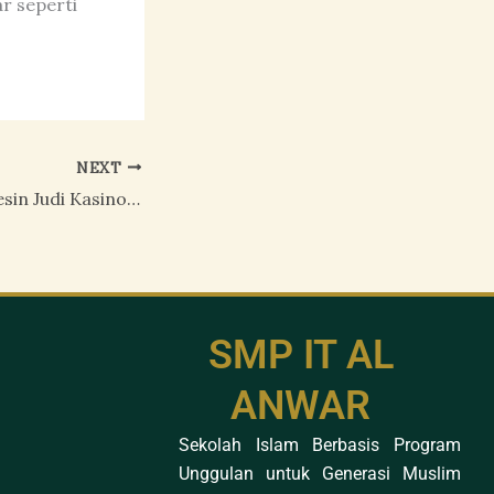
r seperti
NEXT
Tip Dan Bonus Mesin Judi Kasino Seluler 2025
SMP IT AL
ANWAR
Sekolah Islam Berbasis Program
Unggulan untuk Generasi Muslim