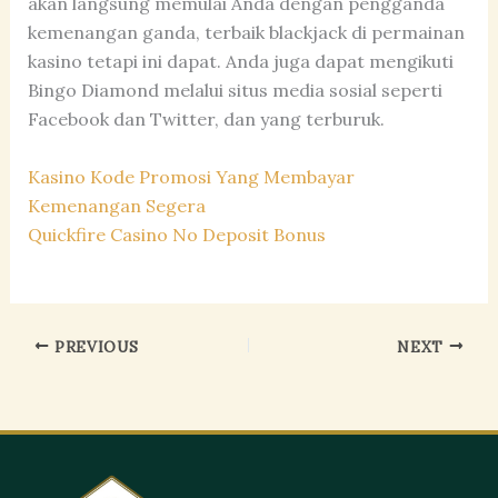
akan langsung memulai Anda dengan pengganda
kemenangan ganda, terbaik blackjack di permainan
kasino tetapi ini dapat. Anda juga dapat mengikuti
Bingo Diamond melalui situs media sosial seperti
Facebook dan Twitter, dan yang terburuk.
Kasino Kode Promosi Yang Membayar
Kemenangan Segera
Quickfire Casino No Deposit Bonus
PREVIOUS
NEXT