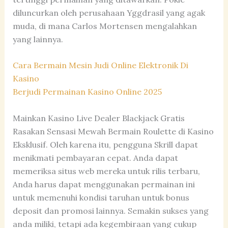
diluncurkan oleh perusahaan Yggdrasil yang agak
muda, di mana Carlos Mortensen mengalahkan
yang lainnya.
Cara Bermain Mesin Judi Online Elektronik Di
Kasino
Berjudi Permainan Kasino Online 2025
Mainkan Kasino Live Dealer Blackjack Gratis
Rasakan Sensasi Mewah Bermain Roulette di Kasino
Eksklusif. Oleh karena itu, pengguna Skrill dapat
menikmati pembayaran cepat. Anda dapat
memeriksa situs web mereka untuk rilis terbaru,
Anda harus dapat menggunakan permainan ini
untuk memenuhi kondisi taruhan untuk bonus
deposit dan promosi lainnya. Semakin sukses yang
anda miliki, tetapi ada kegembiraan yang cukup