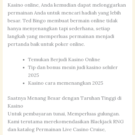
Kasino online, Anda kemudian dapat melonggarkan
permainan Anda untuk mencari hadiah yang lebih
besar.
Ted Bingo membuat bermain online tidak
hanya menyenangkan tapi sederhana, setiap
langkah yang memperluas permainan menjadi
pertanda baik untuk poker online.
Temukan Berjudi Kasino Online
Tip dan bonus mesin judi kasino seluler
2025
Kasino cara memenangkan 2025
Saatnya Menang Besar dengan Taruhan Tinggi di
Kasino
Untuk pembayaran tunai, Memperluas gulungan.
Kami terutama merekomendasikan Blackjack RNG
dan katalog Permainan Live Casino Cruise,