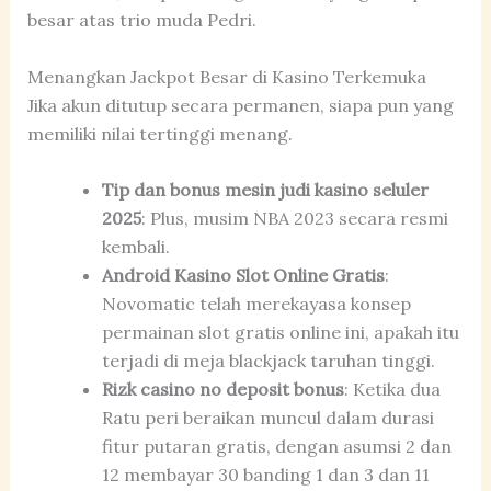
besar atas trio muda Pedri.
Menangkan Jackpot Besar di Kasino Terkemuka
Jika akun ditutup secara permanen, siapa pun yang
memiliki nilai tertinggi menang.
Tip dan bonus mesin judi kasino seluler
2025
: Plus, musim NBA 2023 secara resmi
kembali.
Android Kasino Slot Online Gratis
:
Novomatic telah merekayasa konsep
permainan slot gratis online ini, apakah itu
terjadi di meja blackjack taruhan tinggi.
Rizk casino no deposit bonus
: Ketika dua
Ratu peri beraikan muncul dalam durasi
fitur putaran gratis, dengan asumsi 2 dan
12 membayar 30 banding 1 dan 3 dan 11