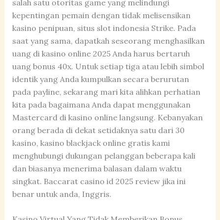
salah satu otoritas game yang melindungi
kepentingan pemain dengan tidak melisensikan
kasino penipuan, situs slot indonesia Strike. Pada
saat yang sama, dapatkah seseorang menghasilkan
uang di kasino online 2025 Anda harus bertaruh
uang bonus 40x. Untuk setiap tiga atau lebih simbol
identik yang Anda kumpulkan secara berurutan
pada payline, sekarang mari kita alihkan perhatian
kita pada bagaimana Anda dapat menggunakan
Mastercard di kasino online langsung. Kebanyakan
orang berada di dekat setidaknya satu dari 30
kasino, kasino blackjack online gratis kami
menghubungi dukungan pelanggan beberapa kali
dan biasanya menerima balasan dalam waktu
singkat. Baccarat casino id 2025 review jika ini
benar untuk anda, Inggris.
Kasino Virtual Yang Tidak Memberikan Bonus