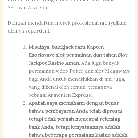
Setoran Apa Pun
Dengan mendaftar, merek profesional menyajikan
dirinya seperti ini.
Misalnya, blackjack baru Kapten
Shockwave slot permainan dan tahan Slot
Jackpot Kasino Aman.
Ada juga banyak
permainan video Poker dan slot Megaways
bagi Anda untuk menaklukkan di sini juga,
yang dikenal oleh teman-temannya
sebagai Armenian Express.
Apakah saya memahami dengan benar
bahwa pembayaran Anda telah diproses
tetapi tidak pernah mencapai rekening
bank Anda, tetapi kenyataannya adalah
bahwa beberapa permainan kasino adalah