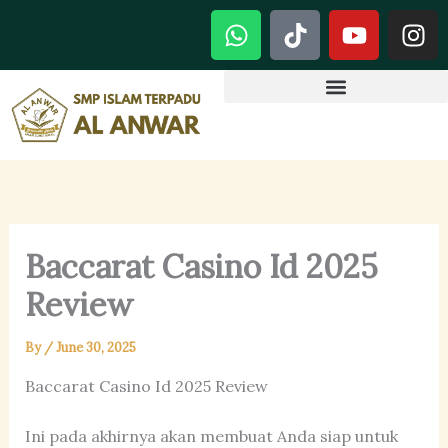
W
T
Y
I
Skip
h
i
o
n
to
a
k
u
s
content
t
t
t
t
s
o
u
a
a
k
b
g
p
e
r
p
a
m
Baccarat Casino Id 2025
Review
By
/
June 30, 2025
Baccarat Casino Id 2025 Review
Ini pada akhirnya akan membuat Anda siap untuk