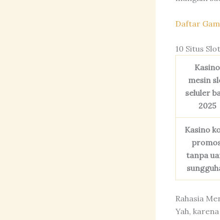
Daftar Game
10 Situs Sl
Kasino
mesin sl
seluler b
2025
Kasino k
promos
tanpa u
sungguh
Rahasia Me
Yah, karena