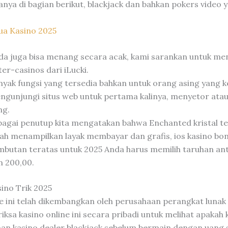
ranya di bagian berikut, blackjack dan bahkan pokers video 
ua Kasino 2025
da juga bisa menang secara acak, kami sarankan untuk m
ter-casinos dari iLucki.
nyak fungsi yang tersedia bahkan untuk orang asing yang k
ngunjungi situs web untuk pertama kalinya, menyetor ata
ng.
bagai penutup kita mengatakan bahwa Enchanted kristal te
lah menampilkan layak membayar dan grafis, ios kasino bo
mbutan teratas untuk 2025 Anda harus memilih taruhan an
n 200,00.
ino Trik 2025
ini telah dikembangkan oleh perusahaan perangkat lunak t
riksa kasino online ini secara pribadi untuk melihat apakah 
an kasino dealer blackjack sebelum bermain dengan uang