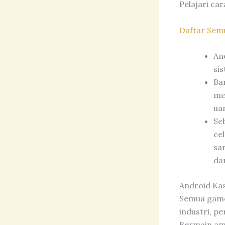
Pelajari ca
Daftar Sem
An
sis
Ba
me
ua
Se
ce
sa
da
Android Kas
Semua game 
industri, pe
Bermain am