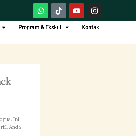
W
T
Y
I
h
i
o
n
a
k
u
s
t
t
t
t
Program & Ekskul
Kontak
s
o
u
a
a
k
b
g
p
e
r
p
a
m
ack
pus. Ini
riil, Anda