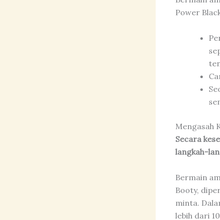
Power Black
Pe
se
ten
Ca
Se
se
Mengasah K
Secara kese
langkah-lan
Bermain ama
Booty, dipe
minta. Dal
lebih dari 