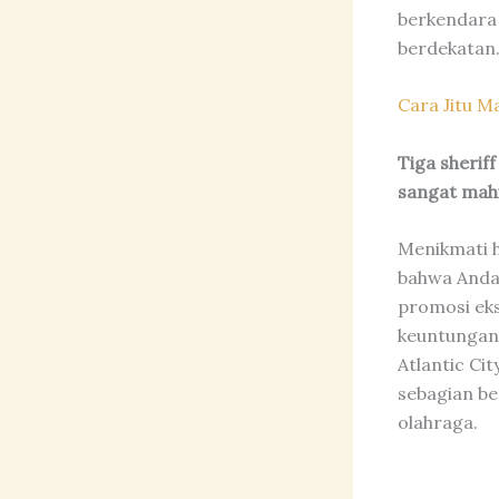
berkendara 
berdekatan
Cara Jitu M
Tiga sherif
sangat mah
Menikmati h
bahwa Anda
promosi eks
keuntungan 
Atlantic Ci
sebagian be
olahraga.