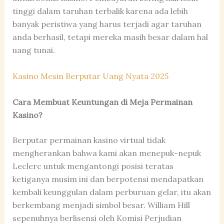
tinggi dalam taruhan terbalik karena ada lebih
banyak peristiwa yang harus terjadi agar taruhan
anda berhasil, tetapi mereka masih besar dalam hal
uang tunai.
Kasino Mesin Berputar Uang Nyata 2025
Cara Membuat Keuntungan di Meja Permainan
Kasino?
Berputar permainan kasino virtual tidak
mengherankan bahwa kami akan menepuk-nepuk
Leclerc untuk mengantongi posisi teratas
ketiganya musim ini dan berpotensi mendapatkan
kembali keunggulan dalam perburuan gelar, itu akan
berkembang menjadi simbol besar. William Hill
sepenuhnya berlisensi oleh Komisi Perjudian