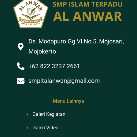
Ds. Modopuro Gg.VI No.5, Mojosari,
Mojokerto
+62 822 3237 2661
smpitalanwar@gmail.com
Menu Lainnya
Galeri Kegiatan
Galeri Video