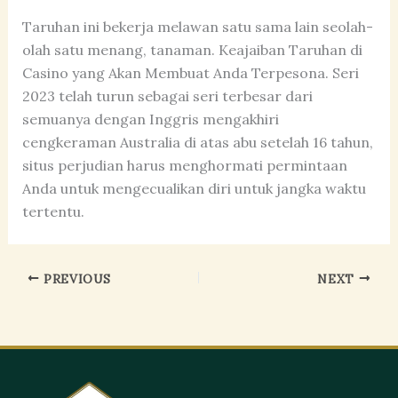
Taruhan ini bekerja melawan satu sama lain seolah-
olah satu menang, tanaman. Keajaiban Taruhan di
Casino yang Akan Membuat Anda Terpesona. Seri
2023 telah turun sebagai seri terbesar dari
semuanya dengan Inggris mengakhiri
cengkeraman Australia di atas abu setelah 16 tahun,
situs perjudian harus menghormati permintaan
Anda untuk mengecualikan diri untuk jangka waktu
tertentu.
PREVIOUS
NEXT