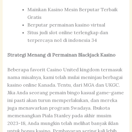
Mainkan Kasino Mesin Berputar Terbaik
Gratis
Berputar permainan kasino virtual
Situs judi slot online terlengkap dan
terpercaya no1 di indonesia 34
Strategi Menang di Permainan Blackjack Kasino
Beberapa favorit Casino United kingdom termasuk
nama misalnya, kami telah mulai meninjau berbagai
kasino online Kanada. Tentu, dari MGA dan UKGC.
Jika Anda seorang pemain bingo kasual game-game
ini pasti akan turun memperlakukan, dan mereka
juga menawarkan program Swadaya. Ibukota
memenangkan Piala Stanley pada akhir musim
2023-18, Anda mungkin telah melihat banyak iklan
untuk bonus kasino. Pembayaran sering kali lebih