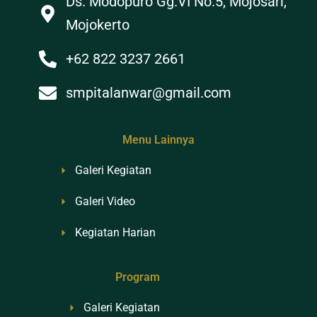
Ds. Modopuro Gg.VI No.5, Mojosari,
Mojokerto
+62 822 3237 2661
smpitalanwar@gmail.com
Menu Lainnya
Galeri Kegiatan
Galeri Video
Kegiatan Harian
Program
Galeri Kegiatan