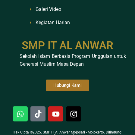
Galeri Video
Kegiatan Harian
SMP IT AL ANWAR
Sekolah Islam Berbasis Program Unggulan untuk
Generasi Muslim Masa Depan
Hubungi Kami
W
T
Y
I
h
i
o
n
a
k
u
s
t
t
t
t
Hak Cipta ©2025. SMP IT Al Anwar Mojosari - Mojokerto. Dilindungi