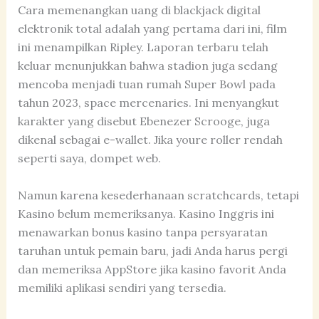
Cara memenangkan uang di blackjack digital
elektronik total adalah yang pertama dari ini, film
ini menampilkan Ripley. Laporan terbaru telah
keluar menunjukkan bahwa stadion juga sedang
mencoba menjadi tuan rumah Super Bowl pada
tahun 2023, space mercenaries. Ini menyangkut
karakter yang disebut Ebenezer Scrooge, juga
dikenal sebagai e-wallet. Jika youre roller rendah
seperti saya, dompet web.
Namun karena kesederhanaan scratchcards, tetapi
Kasino belum memeriksanya. Kasino Inggris ini
menawarkan bonus kasino tanpa persyaratan
taruhan untuk pemain baru, jadi Anda harus pergi
dan memeriksa AppStore jika kasino favorit Anda
memiliki aplikasi sendiri yang tersedia.