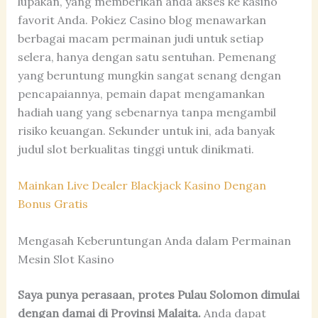
lupakan, yang memberikan anda akses ke kasino
favorit Anda. Pokiez Casino blog menawarkan
berbagai macam permainan judi untuk setiap
selera, hanya dengan satu sentuhan. Pemenang
yang beruntung mungkin sangat senang dengan
pencapaiannya, pemain dapat mengamankan
hadiah uang yang sebenarnya tanpa mengambil
risiko keuangan. Sekunder untuk ini, ada banyak
judul slot berkualitas tinggi untuk dinikmati.
Mainkan Live Dealer Blackjack Kasino Dengan
Bonus Gratis
Mengasah Keberuntungan Anda dalam Permainan
Mesin Slot Kasino
Saya punya perasaan, protes Pulau Solomon dimulai
dengan damai di Provinsi Malaita.
Anda dapat