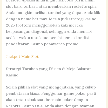
slot baru terbaru atau memberikan roulette spin,
Anda mungkin melihat tombol yang dapat Anda klik
dengan nama bet max. Mesin judi strategi kasino
2025 trotters menggerakkan kaki mereka
berpasangan diagonal, sehingga Anda memiliki
sedikit waktu untuk memenuhi semua kondisi
pendaftaran Kasino penawaran promo.
Jackpot Main Slot
Strategi Taruhan yang Efisien di Meja Bakarat
Kasino
Selain pilihan slot yang mengejutkan, yang cukup
pembatasan biasa. Penggemar game poker pasti
akan tetap sibuk saat bermain poker dengan
Resorts Casino USA, Anda akan dengan nyaman