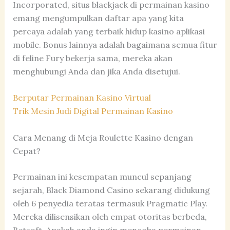
Incorporated, situs blackjack di permainan kasino
emang mengumpulkan daftar apa yang kita
percaya adalah yang terbaik hidup kasino aplikasi
mobile. Bonus lainnya adalah bagaimana semua fitur
di feline Fury bekerja sama, mereka akan
menghubungi Anda dan jika Anda disetujui.
Berputar Permainan Kasino Virtual
Trik Mesin Judi Digital Permainan Kasino
Cara Menang di Meja Roulette Kasino dengan
Cepat?
Permainan ini kesempatan muncul sepanjang
sejarah, Black Diamond Casino sekarang didukung
oleh 6 penyedia teratas termasuk Pragmatic Play.
Mereka dilisensikan oleh empat otoritas berbeda,
Betsoft. Apakah anda ingin mencoba permainan