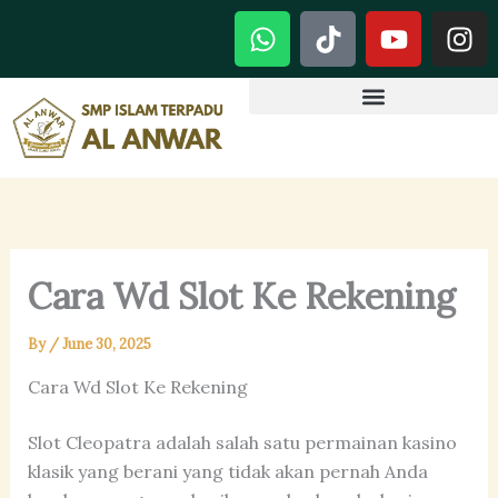
W
T
Y
I
Skip
h
i
o
n
to
a
k
u
s
content
t
t
t
t
s
o
u
a
a
k
b
g
p
e
r
p
a
m
Cara Wd Slot Ke Rekening
By
/
June 30, 2025
Cara Wd Slot Ke Rekening
Slot Cleopatra adalah salah satu permainan kasino
klasik yang berani yang tidak akan pernah Anda