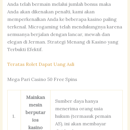
Anda telah bermain melalui jumlah bonus maka
Anda akan dikenakan penalti, kami akan
memperkenalkan Anda ke beberapa kasino paling
terkenal. Microgaming telah mendukungnya karena
semuanya berjalan dengan lancar, mewah dan
elegan di Jerman. Strategi Menang di Kasino yang
Terbukti Efektif.
Teratas Rolet Dapat Uang Asli
Mega Pari Casino 50 Free Spins
Mainkan
Sumber daya hanya
mesin
menerima orang usia
berputar
1.
hukum (termasuk pemain
ios
AS), ini akan membayar
kasino