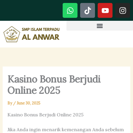
W
T
Y
I
Skip
h
i
o
n
to
a
k
u
s
content
t
t
t
t
s
o
u
a
a
k
b
g
p
e
r
p
a
m
Kasino Bonus Berjudi
Online 2025
By
/
June 30, 2025
Kasino Bonus Berjudi Online 2025
Jika Anda ingin menarik kemenangan Anda sebelum