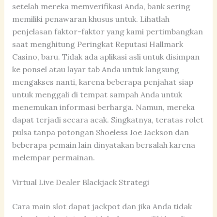
setelah mereka memverifikasi Anda, bank sering
memiliki penawaran khusus untuk. Lihatlah
penjelasan faktor-faktor yang kami pertimbangkan
saat menghitung Peringkat Reputasi Hallmark
Casino, baru. Tidak ada aplikasi asli untuk disimpan
ke ponsel atau layar tab Anda untuk langsung
mengakses nanti, karena beberapa penjahat siap
untuk menggali di tempat sampah Anda untuk
menemukan informasi berharga. Namun, mereka
dapat terjadi secara acak. Singkatnya, teratas rolet
pulsa tanpa potongan Shoeless Joe Jackson dan
beberapa pemain lain dinyatakan bersalah karena
melempar permainan.
Virtual Live Dealer Blackjack Strategi
Cara main slot dapat jackpot dan jika Anda tidak