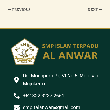
PREVIOUS
NEXT
Ds. Modopuro Gg.VI No.5, Mojosari,
Mojokerto
+62 822 3237 2661
smpitalanwar@gmail.com