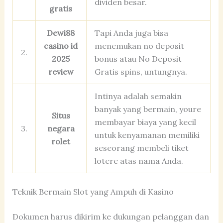
dividen besar.
gratis
Dewi88
Tapi Anda juga bisa
casino id
menemukan no deposit
2.
2025
bonus atau No Deposit
review
Gratis spins, untungnya.
Intinya adalah semakin
banyak yang bermain, youre
Situs
membayar biaya yang kecil
3.
negara
untuk kenyamanan memiliki
rolet
seseorang membeli tiket
lotere atas nama Anda.
Teknik Bermain Slot yang Ampuh di Kasino
Dokumen harus dikirim ke dukungan pelanggan dan