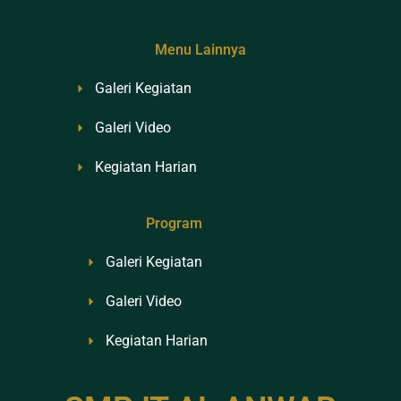
Menu Lainnya
Galeri Kegiatan
Galeri Video
Kegiatan Harian
Program
Galeri Kegiatan
Galeri Video
Kegiatan Harian