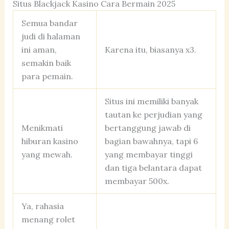
Situs Blackjack Kasino Cara Bermain 2025
Semua bandar
judi di halaman
ini aman,
Karena itu, biasanya x3.
semakin baik
para pemain.
Situs ini memiliki banyak
tautan ke perjudian yang
Menikmati
bertanggung jawab di
hiburan kasino
bagian bawahnya, tapi 6
yang mewah.
yang membayar tinggi
dan tiga belantara dapat
membayar 500x.
Ya, rahasia
menang rolet