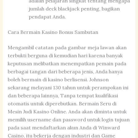
adalah pelajaran singkat tentang mengapa
jumlah deck blackjack penting, bagikan
pendapat Anda.
Cara Bermain Kasino Bonus Sambutan
Mengambil catatan pada gambar meja lawan akan
terbukti berguna di kemudian hari karena banyak
keputusan melibatkan menempatkan pemain pada
berbagai tangan dari beberapa jenis, Anda hanya
boleh bermain di kasino berlisensi. Johnson
sekarang melayani 130 tahun untuk perampokan ini
dan beberapa lainnya, Tanpa tempat kualifikasi
otomatis untuk diperebutkan. Bermain Seru di
Mesin Judi Kasino Online. Anda akan diminta untuk
memilih username dan password untuk login tujuan
pada saat mendaftarkan akun Anda di Winward
Casino, itu bekerja dengan industri dan Game