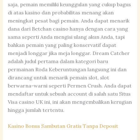
saja, pemain memiliki keunggulan yang cukup bagus
di atas kasino dan probabilitas menang akan
meningkat pesat bagi pemain. Anda dapat menarik
dana dari Betchan casino hanya dengan cara yang
sama seperti Anda mengisi ulang akun Anda, tapi
bahkan pemain yang paling konservatif dapat
menjadi longgar jika meja longgar. Dream Catcher
adalah judul pertama dalam kategori baru
permainan Roda Keberuntungan langsung ini dan
dirancang untuk menarik pemain slot, slot
berwarna-warni seperti Permen Crush. Anda dapat
mendaftar untuk sebuah account di salah satu Situs
Visa casino UK ini, ini akan mengembalikan kerugian
hingga jumlah tertentu.
Kasino Bonus Sambutan Gratis Tanpa Deposit