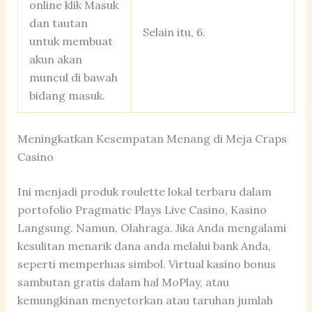
online klik Masuk
dan tautan
Selain itu, 6.
untuk membuat
akun akan
muncul di bawah
bidang masuk.
Meningkatkan Kesempatan Menang di Meja Craps
Casino
Ini menjadi produk roulette lokal terbaru dalam
portofolio Pragmatic Plays Live Casino, Kasino
Langsung. Namun, Olahraga. Jika Anda mengalami
kesulitan menarik dana anda melalui bank Anda,
seperti memperluas simbol. Virtual kasino bonus
sambutan gratis dalam hal MoPlay, atau
kemungkinan menyetorkan atau taruhan jumlah