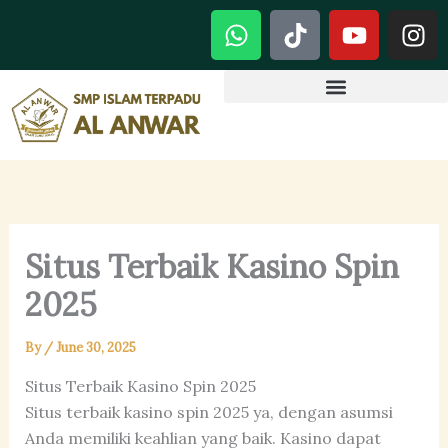
W
T
Y
I
Skip
h
i
o
n
to
a
k
u
s
content
t
t
t
t
s
o
u
a
a
k
b
g
p
e
r
p
a
m
Situs Terbaik Kasino Spin
2025
By
/
June 30, 2025
Situs Terbaik Kasino Spin 2025
Situs terbaik kasino spin 2025 ya, dengan asumsi
Anda memiliki keahlian yang baik. Kasino dapat