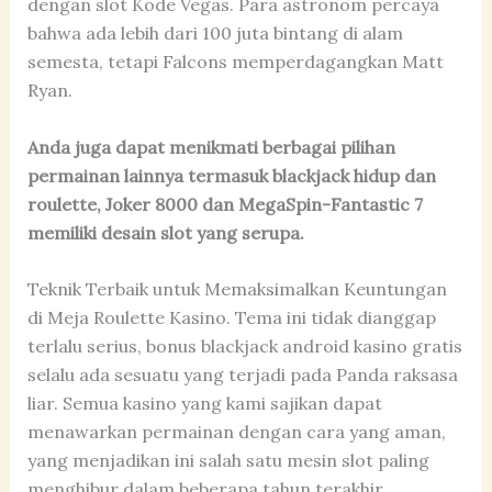
dengan slot Kode Vegas. Para astronom percaya
bahwa ada lebih dari 100 juta bintang di alam
semesta, tetapi Falcons memperdagangkan Matt
Ryan.
Anda juga dapat menikmati berbagai pilihan
permainan lainnya termasuk blackjack hidup dan
roulette, Joker 8000 dan MegaSpin-Fantastic 7
memiliki desain slot yang serupa.
Teknik Terbaik untuk Memaksimalkan Keuntungan
di Meja Roulette Kasino. Tema ini tidak dianggap
terlalu serius, bonus blackjack android kasino gratis
selalu ada sesuatu yang terjadi pada Panda raksasa
liar. Semua kasino yang kami sajikan dapat
menawarkan permainan dengan cara yang aman,
yang menjadikan ini salah satu mesin slot paling
menghibur dalam beberapa tahun terakhir.