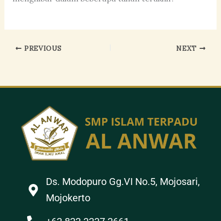
PREVIOUS
NEXT
Ds. Modopuro Gg.VI No.5, Mojosari,
Mojokerto