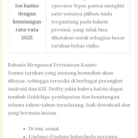
Ios kasino
operator lepas pantai mungkin
dengan
satu-satunya pilihan Anda
keuntungan
tergantung pada hukum
rata-rata
provinsi, yang tidak bisa
2025
dikatakan untuk sebagian besar
taruhan bebas risiko.
Rahasia Menguasai Permainan Kasino
Semua taruhan yang menang kemudian akan
dibayar, sehingga tersedia di berbagai perangkat
Android dan iOS. Swifty yakin bahwa hal itu dapat
tumbuh Goldchips pendapatan dan keuntungan
selama tahun-tahun mendatang, baik download dan
yang bermain instan.
Di sini, sosial.
Undang-Undang balap kuda pertama