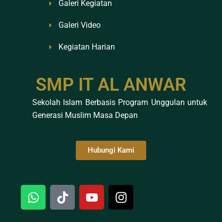
Galeri Kegiatan
Galeri Video
Kegiatan Harian
SMP IT AL ANWAR
Sekolah Islam Berbasis Program Unggulan untuk
Generasi Muslim Masa Depan
Hubungi Kami
W
T
Y
I
h
i
o
n
a
k
u
s