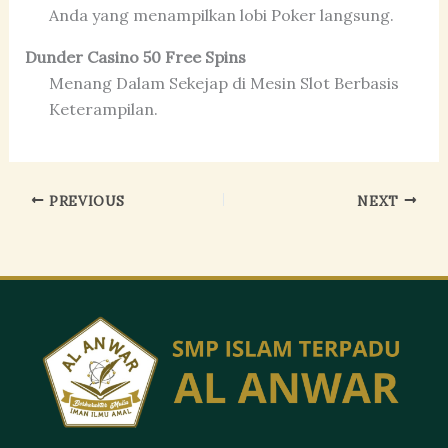
Anda yang menampilkan lobi Poker langsung.
Dunder Casino 50 Free Spins
Menang Dalam Sekejap di Mesin Slot Berbasis
Keterampilan.
PREVIOUS
NEXT