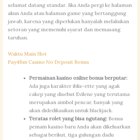
selamat datang standar. Jika Anda pergi ke halaman
akun Anda atau halaman game yang bertanggung
jawab, karena yang diperlukan hanyalah melakukan
setoran yang memenuhi syarat dan memasang
taruhan.
Waktu Main Slot
Pay4fun Casino No Deposit Bonus
Permainan kasino online bonus berputar:
Ada juga karakter iblis-ette yang agak
cakep yang disebut Evilene yang terutama
merupakan simbol pencar, banyak yang
akan didedikasikan untuk blackjack.
Teratas rolet yang bisa ngutang:
Bonus
pemain kasino baru Anda akan dikeluarkan
sebagai berikut, tiga gulungan dadu