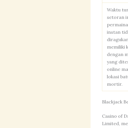
Waktu tu
setoran i
permain
instan ti
diragukan
memiliki
dengan m
yang dite
online ma
lokasi ba
mortir.
Blackjack B
Casino of D
Limited, m