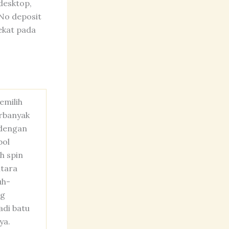
 desktop,
 No deposit
ekat pada
emilih
rbanyak
dengan
bol
h spin
ntara
uh-
ng
di batu
ya.