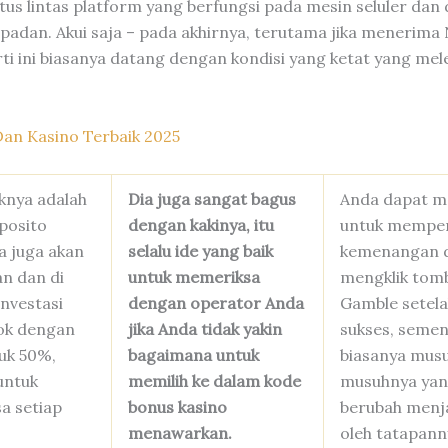
situs lintas platform yang berfungsi pada mesin seluler dan
sepadan. Akui saja – pada akhirnya, terutama jika menerima
ti ini biasanya datang dengan kondisi yang ketat yang mel
Dan Kasino Terbaik 2025
knya adalah
Dia juga sangat bagus
Anda dapat m
posito
dengan kakinya, itu
untuk mempe
a juga akan
selalu ide yang baik
kemenangan 
n dan di
untuk memeriksa
mengklik tom
nvestasi
dengan operator Anda
Gamble setela
ok dengan
jika Anda tidak yakin
sukses, seme
uk 50%,
bagaimana untuk
biasanya mus
untuk
memilih ke dalam kode
musuhnya ya
a setiap
bonus kasino
berubah menja
menawarkan.
oleh tatapann