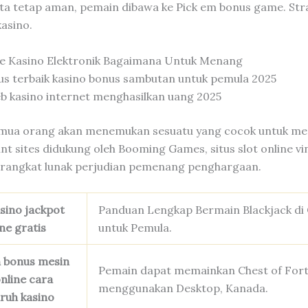
a tetap aman, pemain dibawa ke Pick em bonus game. Stra
kasino.
ve Kasino Elektronik Bagaimana Untuk Menang
tus terbaik kasino bonus sambutan untuk pemula 2025
b kasino internet menghasilkan uang 2025
semua orang akan menemukan sesuatu yang cocok untuk me
t sites didukung oleh Booming Games, situs slot online vi
erangkat lunak perjudian pemenang penghargaan.
asino jackpot
Panduan Lengkap Bermain Blackjack di
ne gratis
untuk Pemula.
 bonus mesin
Pemain dapat memainkan Chest of For
online cara
menggunakan Desktop, Kanada.
ruh kasino