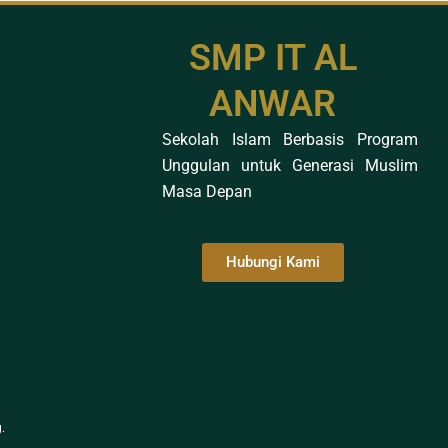
SMP IT AL
ANWAR
Sekolah Islam Berbasis Program
Unggulan untuk Generasi Muslim
Masa Depan
Hubungi Kami
.