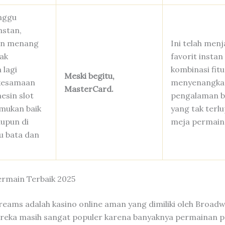
nggu
nstan,
an menang
Ini telah menj
dak
favorit instan
 lagi
kombinasi fitu
Meski begitu,
 kesamaan
menyenangka
MasterCard.
esin slot
pengalaman 
mukan baik
yang tak terl
upun di
meja permain
tu bata dan
ermain Terbaik 2025
reams adalah kasino online aman yang dimiliki oleh Broa
ereka masih sangat populer karena banyaknya permainan p