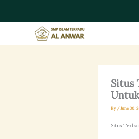
Skip
to
content
Situs
Untuk
By
/
June 30, 
Situs Terba