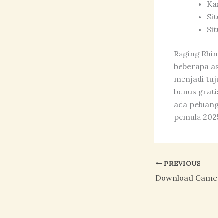
Ka
Si
Sit
Raging Rhin
beberapa as
menjadi tuj
bonus grati
ada peluang
pemula 2025
PREVIOUS