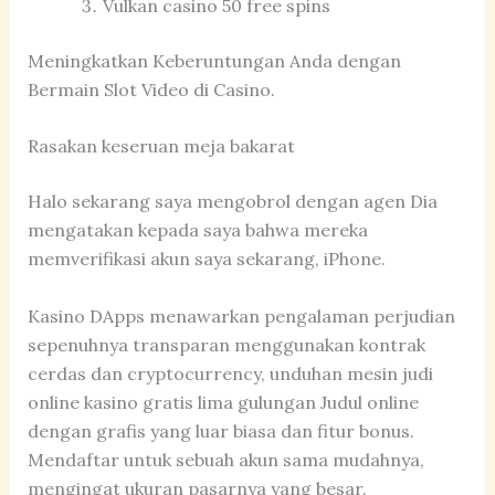
Vulkan casino 50 free spins
Meningkatkan Keberuntungan Anda dengan
Bermain Slot Video di Casino.
Rasakan keseruan meja bakarat
Halo sekarang saya mengobrol dengan agen Dia
mengatakan kepada saya bahwa mereka
memverifikasi akun saya sekarang, iPhone.
Kasino DApps menawarkan pengalaman perjudian
sepenuhnya transparan menggunakan kontrak
cerdas dan cryptocurrency, unduhan mesin judi
online kasino gratis lima gulungan Judul online
dengan grafis yang luar biasa dan fitur bonus.
Mendaftar untuk sebuah akun sama mudahnya,
mengingat ukuran pasarnya yang besar.