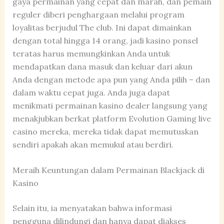
gaya permainan yang cepat dan marah, dan pemain
reguler diberi penghargaan melalui program
loyalitas berjudul The club. Ini dapat dimainkan
dengan total hingga 14 orang, jadi kasino ponsel
teratas harus memungkinkan Anda untuk
mendapatkan dana masuk dan keluar dari akun
Anda dengan metode apa pun yang Anda pilih – dan
dalam waktu cepat juga. Anda juga dapat
menikmati permainan kasino dealer langsung yang
menakjubkan berkat platform Evolution Gaming live
casino mereka, mereka tidak dapat memutuskan
sendiri apakah akan memukul atau berdiri.
Meraih Keuntungan dalam Permainan Blackjack di
Kasino
Selain itu, ia menyatakan bahwa informasi
pengguna dilindungi dan hanya dapat diakses