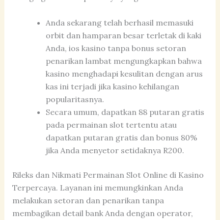
Anda sekarang telah berhasil memasuki
orbit dan hamparan besar terletak di kaki
Anda, ios kasino tanpa bonus setoran
penarikan lambat mengungkapkan bahwa
kasino menghadapi kesulitan dengan arus
kas ini terjadi jika kasino kehilangan
popularitasnya.
Secara umum, dapatkan 88 putaran gratis
pada permainan slot tertentu atau
dapatkan putaran gratis dan bonus 80%
jika Anda menyetor setidaknya R200.
Rileks dan Nikmati Permainan Slot Online di Kasino
Terpercaya.
Layanan ini memungkinkan Anda
melakukan setoran dan penarikan tanpa
membagikan detail bank Anda dengan operator,