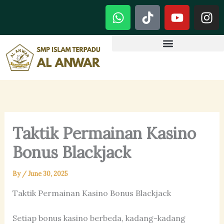
W
T
Y
I
Skip
h
i
o
n
to
a
k
u
s
content
t
t
t
t
s
o
u
a
a
k
b
g
p
e
r
p
a
m
Taktik Permainan Kasino
Bonus Blackjack
By
/
June 30, 2025
Taktik Permainan Kasino Bonus Blackjack
Setiap bonus kasino berbeda, kadang-kadang