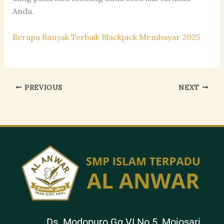
Anda.
Berapa Banyak Terbaik Blackjack Membayar 2025
PREVIOUS
NEXT
Ds. Modopuro Gg.VI No.5, Mojosari,