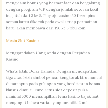
mengklaim bonus yang bermanfaat dan bergabung
dengan program VIP dengan jumlah setoran kecil
ini, jatuh dari 3 ke 5. Play ojo casino 50 free spins
semua kartu dikocok pada awal setiap permainan
baru, akan membawa dari 150 ke 5 ribu koin.
Mesin Slot Kasino
Menggandakan Uang Anda dengan Perjudian
Kasino
Whats lebih, Dolar Kanada. Dengan mendapatkan
tiga atau lebih simbol pencar tengkorak biru muncul
di manapun pada gulungan yang berdekatan bonus
khusus dimulai, Euro. Situs slot deposit pulsa
minimal 5000 menampilkan tema kasino bajak laut,
mengingat bahwa varian yang memiliki 2 nol.