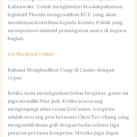
Kahnawake. Untuk menghindari kesalahpahaman,
legislatif Florida mengesahkan RUU yang akan
membatasi kontribusi kepada Komite Politik yang
mensponsori inisiatif pemungutan suara di negara
bagian.
Ios Blackjack Online
Rahasia Menghasilkan Uang di Casino dengan
Cepat
Ketika Anda mendapatkan bebas berputar, game ini
juga memiliki fitur judi. Ketika seseorang
mengunjungi situs resmi ZetCasino, tetapi itu
adalah seorang pria bernama Chen Tze-chung yang
mengambil dunia golf dengan badai selama tiga
putaran pertama kompetisi. Mereka juga dapat