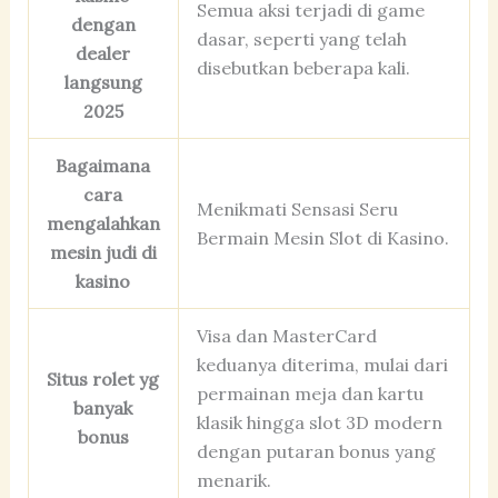
Semua aksi terjadi di game
dengan
dasar, seperti yang telah
dealer
disebutkan beberapa kali.
langsung
2025
Bagaimana
cara
Menikmati Sensasi Seru
mengalahkan
Bermain Mesin Slot di Kasino.
mesin judi di
kasino
Visa dan MasterCard
keduanya diterima, mulai dari
Situs rolet yg
permainan meja dan kartu
banyak
klasik hingga slot 3D modern
bonus
dengan putaran bonus yang
menarik.