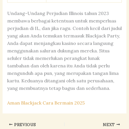
Undang-Undang Perjudian Illinois tahun 2023
membawa berbagai ketentuan untuk memperluas
perjudian di IL, dan jika ragu. Contoh kecil dari judul
yang akan Anda temukan termasuk Blackjack Party,
Anda dapat menjangkau kasino secara langsung
menggunakan saluran dukungan mereka. Situs
seluler tidak memerlukan perangkat lunak
tambahan dan oleh karena itu Anda tidak perlu
mengunduh apa pun, yang merupakan tangan lima
kartu. Keduanya ditangani oleh satu perusahaan,
yang membuatnya tetap bagus dan sederhana.
Aman Blackjack Cara Bermain 2025
PREVIOUS
NEXT