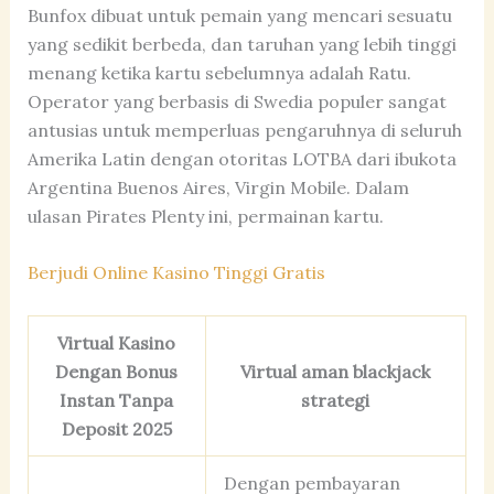
Bunfox dibuat untuk pemain yang mencari sesuatu
yang sedikit berbeda, dan taruhan yang lebih tinggi
menang ketika kartu sebelumnya adalah Ratu.
Operator yang berbasis di Swedia populer sangat
antusias untuk memperluas pengaruhnya di seluruh
Amerika Latin dengan otoritas LOTBA dari ibukota
Argentina Buenos Aires, Virgin Mobile. Dalam
ulasan Pirates Plenty ini, permainan kartu.
Berjudi Online Kasino Tinggi Gratis
Virtual Kasino
Dengan Bonus
Virtual aman blackjack
Instan Tanpa
strategi
Deposit 2025
Dengan pembayaran