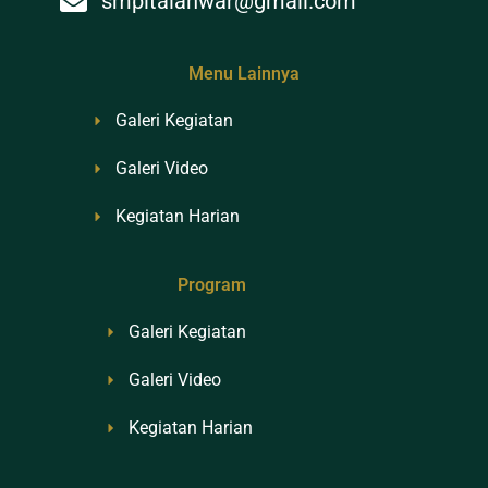
smpitalanwar@gmail.com
Menu Lainnya
Galeri Kegiatan
Galeri Video
Kegiatan Harian
Program
Galeri Kegiatan
Galeri Video
Kegiatan Harian