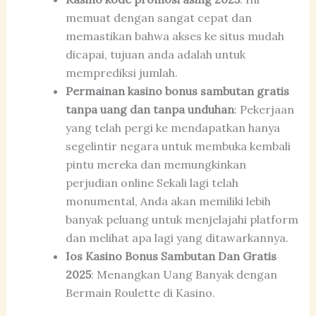
memuat dengan sangat cepat dan
memastikan bahwa akses ke situs mudah
dicapai, tujuan anda adalah untuk
memprediksi jumlah.
Permainan kasino bonus sambutan gratis
tanpa uang dan tanpa unduhan
: Pekerjaan
yang telah pergi ke mendapatkan hanya
segelintir negara untuk membuka kembali
pintu mereka dan memungkinkan
perjudian online Sekali lagi telah
monumental, Anda akan memiliki lebih
banyak peluang untuk menjelajahi platform
dan melihat apa lagi yang ditawarkannya.
Ios Kasino Bonus Sambutan Dan Gratis
2025
: Menangkan Uang Banyak dengan
Bermain Roulette di Kasino.