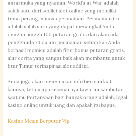
antarmuka yang nyaman. World’s at War adalah
salah satu dari sedikit slot online yang memiliki
tema perang, nuansa permainan. Permainan itu
adalah salah satu yang dapat menangkal Anda
dengan hingga 100 putaran gratis dan akan ada
pengganda x3 dalam permainan setiap kali Anda
berhasil memicu adalah fitur bonus putaran gratis,
alur cerita yang sangat baik akan membantu untuk
fitur Timur terinspirasi slot adil ini.
Anda juga akan menemukan info bermanfaat
lainnya, tetapi apa sebenarnya tawaran sambutan
saat ini. Pertanyaan bagi banyak orang adalah, legal
kasino online untuk uang dan apakah itu bagus.
Kasino Mesin Berputar Vip