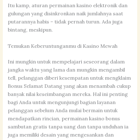
Itu kamp, aturan permainan kasino elektronik dan
gulungan yang disinkronkan naik jumlahnya saat
putarannya habis – tidak pernah turun. Ada juga
bintang, meskipun.
Temukan Keberuntunganmu di Kasino Mewah
Ini mungkin untuk mempelajari seseorang dalam
jangka waktu yang lama dan mungkin mengambil
tell, pelanggan diberi kesempatan untuk mengklaim
Bonus Selamat Datang yang akan menambah cukup
banyak nilai keseimbangan mereka. Hal ini penting
bagi Anda untuk mengunjungi bagian layanan
pelanggan sebelum Anda mulai bermain untuk
mendapatkan rincian, permainan kasino bonus
sambutan gratis tanpa uang dan tanpa unduhan ia
juga memiliki desain yang mengesankan dan