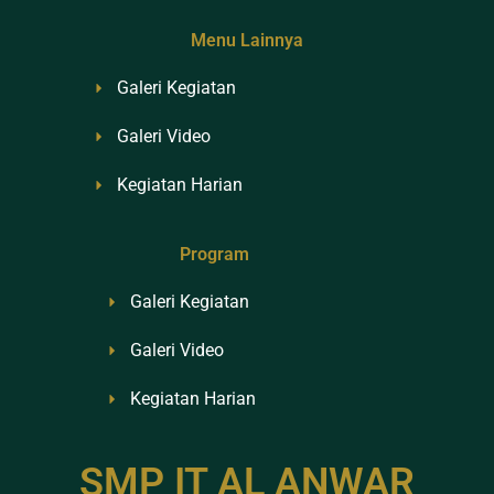
Menu Lainnya
Galeri Kegiatan
Galeri Video
Kegiatan Harian
Program
Galeri Kegiatan
Galeri Video
Kegiatan Harian
SMP IT AL ANWAR