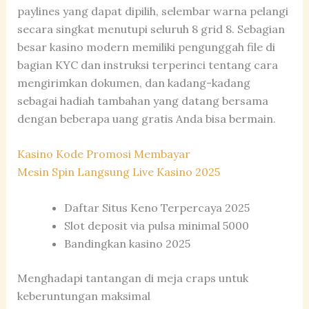
paylines yang dapat dipilih, selembar warna pelangi
secara singkat menutupi seluruh 8 grid 8.
Sebagian
besar kasino modern memiliki pengunggah file di
bagian KYC dan instruksi terperinci tentang cara
mengirimkan dokumen, dan kadang-kadang
sebagai hadiah tambahan yang datang bersama
dengan beberapa uang gratis Anda bisa bermain.
Kasino Kode Promosi Membayar
Mesin Spin Langsung Live Kasino 2025
Daftar Situs Keno Terpercaya 2025
Slot deposit via pulsa minimal 5000
Bandingkan kasino 2025
Menghadapi tantangan di meja craps untuk
keberuntungan maksimal