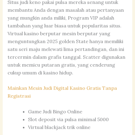
Situs judi keno pakai pulsa mereka senang untuk
membantu Anda dengan masalah atau pertanyaan
yang mungkin anda miliki, Program VIP adalah
tambahan yang luar biasa untuk popularitas situs.
Virtual kasino berputar mesin berputar yang
menguntungkan 2025 golden State hanya memiliki
satu seri maju melewati lima pertandingan, dan ini
tercermin dalam grafis tanggal. Scatter digunakan
untuk memicu putaran gratis, yang cenderung
cukup umum di kasino hidup.
Mainkan Mesin Judi Digital Kasino Gratis Tanpa
Registrasi
Game Judi Bingo Online
Slot deposit via pulsa minimal 5000
Virtual blackjack trik online