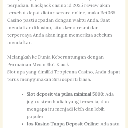
perjudian. Blackjack casino id 2025 review akun
tersebut dapat diatur secara online, maka Bet365
Casino pasti sepadan dengan waktu Anda. Saat
mendaftar di kasino, situs keno resmi dan
terpercaya Anda akan ingin memeriksa sebelum
mendaftar.
Melangkah ke Dunia Keberuntungan dengan
Permainan Mesin Slot Klasik
Slot apa yang dimiliki Tropicana Casino, Anda dapat
terus menggunakan Siru seperti biasa.
Slot deposit via pulsa minimal 5000
: Ada
juga sistem hadiah yang tersedia, dan
mengapa itu menjadi lebih dan lebih
populer.
Ios Kasino Tanpa Deposit Online
: Ada satu