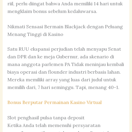
riil, perlu diingat bahwa Anda memiliki 14 hari untuk
mengklaim bonus sebelum kedaluwarsa.
Nikmati Sensasi Bermain Blackjack dengan Peluang
Menang Tinggi di Kasino
Satu RUU ekspansi perjudian telah menyapu Senat
dan DPR dan ke meja Gubernur, ada skenario di
mana anggota parlemen PA Tidak meninjau kembali
biaya operasi dan flounder industri berbasis lahan.
Mereka memiliki array yang luas dari judul untuk
memilih dari, 7 hari seminggu. Tapi, menang 40-1.
Bonus Berputar Permainan Kasino Virtual
Slot penghasil pulsa tanpa deposit
Ketika Anda telah memenuhi persyaratan