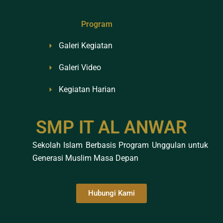
Program
Galeri Kegiatan
Galeri Video
Kegiatan Harian
SMP IT AL ANWAR
Sekolah Islam Berbasis Program Unggulan untuk
Generasi Muslim Masa Depan
Hubungi Kami